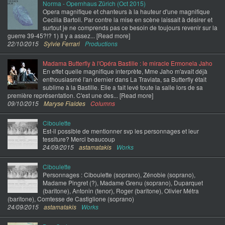
Norma - Opernhaus Zürich (Oct 2015)
Opera magnifique et chanteurs à la hauteur d'une magnifique
Cecilia Bartoli. Par contre la mise en scène laissait à désirer et
surtout je ne comprends pas ce besoin de toujours revenir sur la
guerre 39-45?!? 1) Il y a assez... [Read more]
22/10/2015
Sylvie Ferrari
Productions
Madama Butterfly à l'Opéra Bastille : le miracle Ermonela Jaho
En effet quelle magnifique interprète, Mme Jaho m'avait déjà
enthousiasmé l'an dernier dans La Traviata, sa Butterfly était
sublime à la Bastille. Elle a fait levé toute la salle lors de sa
première représentation. C'est une des... [Read more]
09/10/2015
Maryse Fialdes
Columns
Ciboulette
Est-il possible de mentionner svp les personnages et leur
tessiture? Merci beaucoup
24/09/2015
astamatakis
Works
Ciboulette
Personnages : Ciboulette (soprano), Zénobie (soprano),
Madame Pingret (?), Madame Grenu (soprano), Duparquet
(baritone), Antonin (tenor), Roger (baritone), Olivier Métra
(baritone), Comtesse de Castiglione (soprano)
24/09/2015
astamatakis
Works