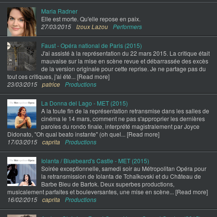
Maria Radner
Elle est morte. Qu'elle repose en paix.
27/03/2015
Izoux Lazou
Performers
Faust - Opéra national de Paris (2015)
J'ai assisté à la représentation du 22 mars 2015. La critique était
mauvaise sur la mise en scène revue et débarrassée des excès
de la version originale pour cette reprise. Je ne partage pas du
tout ces critiques, j'ai été... [Read more]
23/03/2015
patrice
Productions
La Donna del Lago - MET (2015)
A la toute fin de la représentation retransmise dans les salles de
cinéma le 14 mars, comment ne pas s'approprier les dernières
paroles du rondo finale, interprété magistralement par Joyce
Didonato, "Oh qual beato instante" (oh quel... [Read more]
17/03/2015
caprita
Productions
Iolanta / Bluebeard's Castle - MET (2015)
Soirée exceptionnelle, samedi soir au Métropolitan Opéra pour
la retransmission de Iolanta de Tchaïkovski et du Château de
Barbe Bleu de Bartok. Deux superbes productions,
musicalement parfaites et bouleversantes, une mise en scène... [Read more]
16/02/2015
caprita
Productions