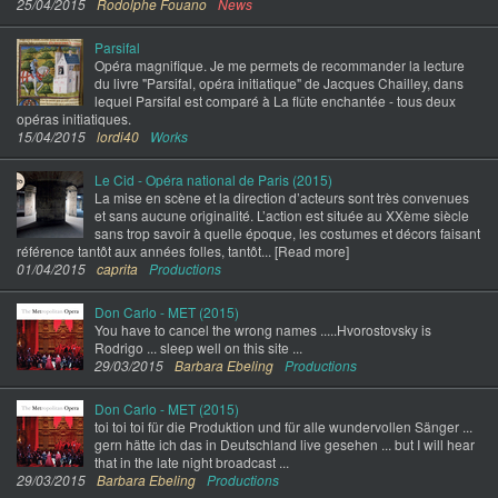
25/04/2015
Rodolphe Fouano
News
Parsifal
Opéra magnifique. Je me permets de recommander la lecture
du livre "Parsifal, opéra initiatique" de Jacques Chailley, dans
lequel Parsifal est comparé à La flûte enchantée - tous deux
opéras initiatiques.
15/04/2015
lordi40
Works
Le Cid - Opéra national de Paris (2015)
La mise en scène et la direction d’acteurs sont très convenues
et sans aucune originalité. L’action est située au XXème siècle
sans trop savoir à quelle époque, les costumes et décors faisant
référence tantôt aux années folles, tantôt... [Read more]
01/04/2015
caprita
Productions
Don Carlo - MET (2015)
You have to cancel the wrong names .....Hvorostovsky is
Rodrigo ... sleep well on this site ...
29/03/2015
Barbara Ebeling
Productions
Don Carlo - MET (2015)
toi toi toi für die Produktion und für alle wundervollen Sänger ...
gern hätte ich das in Deutschland live gesehen ... but I will hear
that in the late night broadcast ...
29/03/2015
Barbara Ebeling
Productions