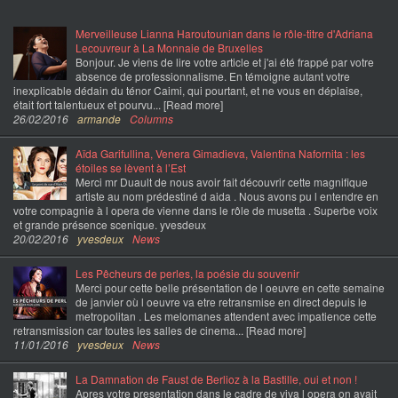
Merveilleuse Lianna Haroutounian dans le rôle-titre d'Adriana
Lecouvreur à La Monnaie de Bruxelles
Bonjour. Je viens de lire votre article et j'ai été frappé par votre
absence de professionnalisme. En témoigne autant votre
inexplicable dédain du ténor Caimi, qui pourtant, et ne vous en déplaise,
était fort talentueux et pourvu... [Read more]
26/02/2016
armande
Columns
Aïda Garifullina, Venera Gimadieva, Valentina Nafornita : les
étoiles se lèvent à l’Est
Merci mr Duault de nous avoir fait découvrir cette magnifique
artiste au nom prédestiné d aida . Nous avons pu l entendre en
votre compagnie à l opera de vienne dans le rôle de musetta . Superbe voix
et grande présence scenique. yvesdeux
20/02/2016
yvesdeux
News
Les Pêcheurs de perles, la poésie du souvenir
Merci pour cette belle présentation de l oeuvre en cette semaine
de janvier où l oeuvre va etre retransmise en direct depuis le
metropolitan . Les melomanes attendent avec impatience cette
retransmission car toutes les salles de cinema... [Read more]
11/01/2016
yvesdeux
News
La Damnation de Faust de Berlioz à la Bastille, oui et non !
Apres votre presentation dans le cadre de viva l opera on avait