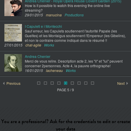
Andrea Chénier - Royal Opera House Covent Garden (2015)
How is it possible to watch this evening the online live
streaming?
29/01/2015
manucina
Productions
I Capuleti e i Montecchi
Sauf erreur, les Capulets soutiennent l'autorité Papale (les
Guelfes) et les Montaigus soutiennent l'Empereur (les Gibelins),
et non le contraire comme indiqué dans le résumé !!
27/01/2015
chat-agile
Works
Andrea Chenier
Merci de vous relire. Description acte 2, les "il" et "lui" peuvent
concerner 2personnes. Acte 4, la pauvre orthographe!
16/01/2015
lacheneau
Works
Previous
Next
PAGE 5 / 9
You are a professional? Ask for the credentials to edit or create
your data