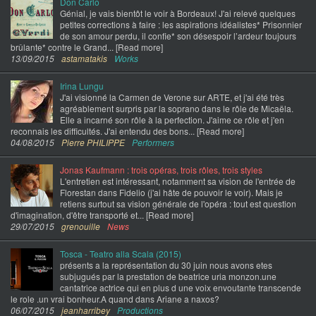
Don Carlo
Génial, je vais bientôt le voir à Bordeaux! J'ai relevé quelques
petites corrections à faire : les aspirations idéalistes* Prisonnier
de son amour perdu, il confie* son désespoir l’ardeur toujours
brûlante* contre le Grand... [Read more]
13/09/2015
astamatakis
Works
Irina Lungu
J'ai visionné la Carmen de Verone sur ARTE, et j'ai été très
agréablement surpris par la soprano dans le rôle de Micaëla.
Elle a incarné son rôle à la perfection. J'aime ce rôle et j'en
reconnais les difficultés. J'ai entendu des bons... [Read more]
04/08/2015
Pierre PHILIPPE
Performers
Jonas Kaufmann : trois opéras, trois rôles, trois styles
L'entretien est intéressant, notamment sa vision de l'entrée de
Florestan dans Fidelio (j'ai hâte de pouvoir le voir). Mais je
retiens surtout sa vision générale de l'opéra : tout est question
d'imagination, d'être transporté et... [Read more]
29/07/2015
grenouille
News
Tosca - Teatro alla Scala (2015)
présents a la représentation du 30 juin nous avons etes
subjugués par la prestation de beatrice uria monzon.une
cantatrice actrice qui en plus d une voix envoutante transcende
le role .un vrai bonheur.A quand dans Ariane a naxos?
06/07/2015
jeanharribey
Productions