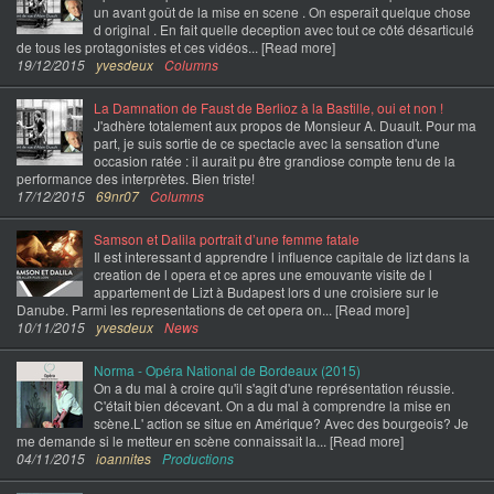
un avant goût de la mise en scene . On esperait quelque chose
d original . En fait quelle deception avec tout ce côté désarticulé
de tous les protagonistes et ces vidéos... [Read more]
19/12/2015
yvesdeux
Columns
La Damnation de Faust de Berlioz à la Bastille, oui et non !
J'adhère totalement aux propos de Monsieur A. Duault. Pour ma
part, je suis sortie de ce spectacle avec la sensation d'une
occasion ratée : il aurait pu être grandiose compte tenu de la
performance des interprètes. Bien triste!
17/12/2015
69nr07
Columns
Samson et Dalila portrait d’une femme fatale
Il est interessant d apprendre l influence capitale de lizt dans la
creation de l opera et ce apres une emouvante visite de l
appartement de Lizt à Budapest lors d une croisiere sur le
Danube. Parmi les representations de cet opera on... [Read more]
10/11/2015
yvesdeux
News
Norma - Opéra National de Bordeaux (2015)
On a du mal à croire qu'il s'agit d'une représentation réussie.
C'était bien décevant. On a du mal à comprendre la mise en
scène.L' action se situe en Amérique? Avec des bourgeois? Je
me demande si le metteur en scène connaissait la... [Read more]
04/11/2015
ioannites
Productions