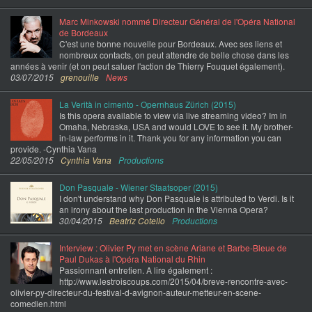
Marc Minkowski nommé Directeur Général de l'Opéra National
de Bordeaux
C'est une bonne nouvelle pour Bordeaux. Avec ses liens et
nombreux contacts, on peut attendre de belle chose dans les
années à venir (et on peut saluer l'action de Thierry Fouquet également).
03/07/2015
grenouille
News
La Verità in cimento - Opernhaus Zürich (2015)
Is this opera available to view via live streaming video? Im in
Omaha, Nebraska, USA and would LOVE to see it. My brother-
in-law performs in it. Thank you for any information you can
provide. -Cynthia Vana
22/05/2015
Cynthia Vana
Productions
Don Pasquale - Wiener Staatsoper (2015)
I don't understand why Don Pasquale is attributed to Verdi. Is it
an irony about the last production in the Vienna Opera?
30/04/2015
Beatriz Cotello
Productions
Interview : Olivier Py met en scène Ariane et Barbe-Bleue de
Paul Dukas à l'Opéra National du Rhin
Passionnant entretien. A lire également :
http://www.lestroiscoups.com/2015/04/breve-rencontre-avec-
olivier-py-directeur-du-festival-d-avignon-auteur-metteur-en-scene-
comedien.html