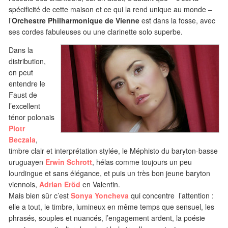
spécificité de cette maison et ce qui la rend unique au monde –
l’
Orchestre Philharmonique de Vienne
est dans la fosse, avec
ses cordes fabuleuses ou une clarinette solo superbe.
Dans la
distribution,
on peut
entendre le
Faust de
l’excellent
ténor polonais
Piotr
Beczala
,
timbre clair et interprétation stylée, le Méphisto du baryton-basse
uruguayen
Erwin Schrott
, hélas comme toujours un peu
lourdingue et sans élégance, et puis un très bon jeune baryton
viennois,
Adrian Eröd
en Valentin.
Mais bien sûr c’est
Sonya Yoncheva
qui concentre l’attention :
elle a tout, le timbre, lumineux en même temps que sensuel, les
phrasés, souples et nuancés, l’engagement ardent, la poésie