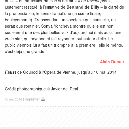
aussi – en particulier dans le si bel air «
Il ne revient pas
»,
justement restitué, à l’initiative de
Bertrand de Billy
– la clarté de
la prononciation, le sens dramatique (la scène finale,
bouleversante). Transcendant un spectacle qui, sans elle, ne
serait que routinier, Sonya Yoncheva montre qu’elle est non
seulement une des plus belles voix d’aujourd’hui mais aussi une
vraie star, qui rayonne et fait rayonner tout autour d’elle. Le
public viennois lui a fait un triomphe à la première : elle le mérite,
c’est déjà une grande.
Alain Duault
Faust
de Gounod à l'Opéra de Vienne, jusqu’au 10 mai 2014
Crédit photographique © Javier del Real
Imprimer
05 mai 2014
|