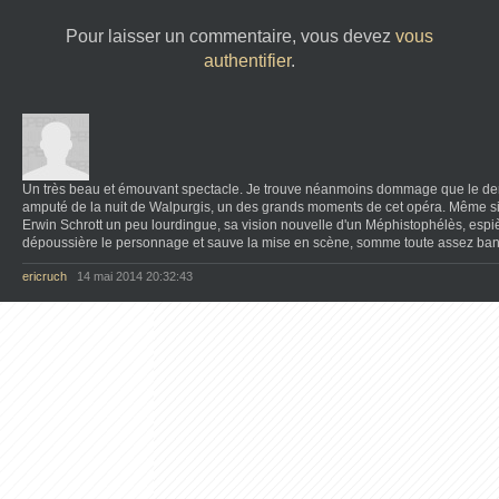
Pour laisser un commentaire, vous devez
vous
authentifier
.
Un très beau et émouvant spectacle. Je trouve néanmoins dommage que le dern
amputé de la nuit de Walpurgis, un des grands moments de cet opéra. Même si
Erwin Schrott un peu lourdingue, sa vision nouvelle d'un Méphistophélès, espiè
dépoussière le personnage et sauve la mise en scène, somme toute assez ban
ericruch
14 mai 2014 20:32:43