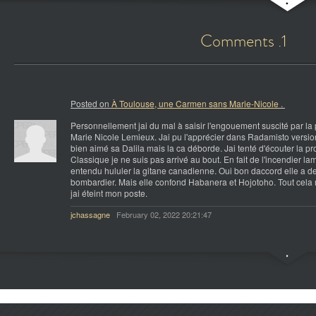
Comments .1
Posted on
À Toulouse, une Carmen sans Marie-Nicole
.
Personnellement jai du mal à saisir l'engouement suscité par la
Marie Nicole Lemieux. Jai pu l'apprécier dans Radamisto version
bien aimé sa Dalila mais la ca déborde. Jai tenté d'écouter la pr
Classique je ne suis pas arrivé au bout. En fait de l'incendier lame
entendu hululer la gitane canadienne. Oui bon daccord elle a 
bombardier. Mais elle confond Habanera et Hojotoho. Tout cela
jai éteint mon poste.
jchassagne
February 02, 2022 20:21:47