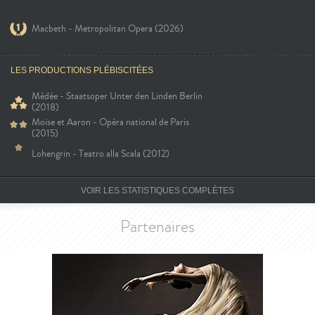
Macbeth - Metropolitan Opera (2026)
LES PRODUCTIONS PLÉBISCITÉES
Médée - Staatsoper Unter den Linden Berlin
(2018)
Moïse et Aaron - Opéra national de Paris
(2015)
Lohengrin - Teatro alla Scala (2012)
VOIR LES STATISTIQUES COMPLÈTES
Partenaires