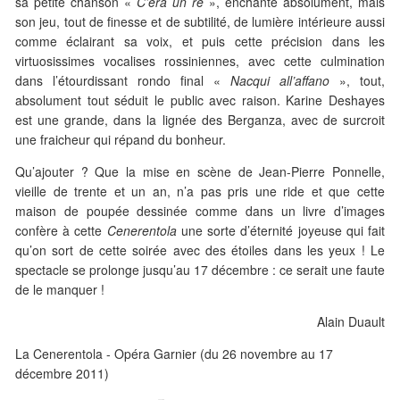
sa petite chanson «
C’era un re
», enchante absolument, mais
son jeu, tout de finesse et de subtilité, de lumière intérieure aussi
comme éclairant sa voix, et puis cette précision dans les
virtuosissimes vocalises rossiniennes, avec cette culmination
dans l’étourdissant rondo final «
Nacqui all’affano
», tout,
absolument tout séduit le public avec raison. Karine Deshayes
est une grande, dans la lignée des Berganza, avec de surcroit
une fraicheur qui répand du bonheur.
Qu’ajouter ? Que la mise en scène de Jean-Pierre Ponnelle,
vieille de trente et un an, n’a pas pris une ride et que cette
maison de poupée dessinée comme dans un livre d’images
confère à cette
Cenerentola
une sorte d’éternité joyeuse qui fait
qu’on sort de cette soirée avec des étoiles dans les yeux ! Le
spectacle se prolonge jusqu’au 17 décembre : ce serait une faute
de le manquer !
Alain Duault
La Cenerentola - Opéra Garnier (du 26 novembre au 17
décembre 2011)