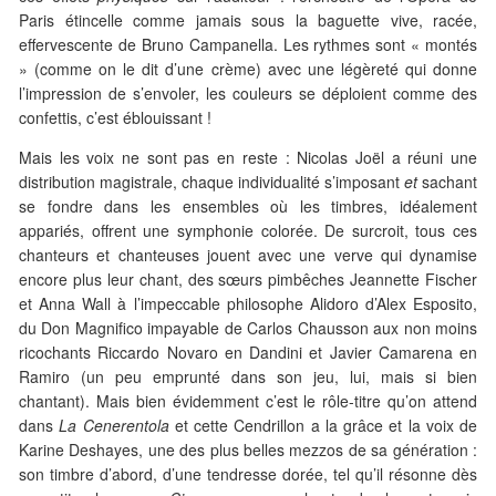
Paris étincelle comme jamais sous la baguette vive, racée,
effervescente de Bruno Campanella. Les rythmes sont « montés
» (comme on le dit d’une crème) avec une légèreté qui donne
l’impression de s’envoler, les couleurs se déploient comme des
confettis, c’est éblouissant !
Mais les voix ne sont pas en reste : Nicolas Joël a réuni une
distribution magistrale, chaque individualité s’imposant
et
sachant
se fondre dans les ensembles où les timbres, idéalement
appariés, offrent une symphonie colorée. De surcroit, tous ces
chanteurs et chanteuses jouent avec une verve qui dynamise
encore plus leur chant, des sœurs pimbêches Jeannette Fischer
et Anna Wall à l’impeccable philosophe Alidoro d’Alex Esposito,
du Don Magnifico impayable de Carlos Chausson aux non moins
ricochants Riccardo Novaro en Dandini et Javier Camarena en
Ramiro (un peu emprunté dans son jeu, lui, mais si bien
chantant). Mais bien évidemment c’est le rôle-titre qu’on attend
dans
La Cenerentola
et cette Cendrillon a la grâce et la voix de
Karine Deshayes, une des plus belles mezzos de sa génération :
son timbre d’abord, d’une tendresse dorée, tel qu’il résonne dès