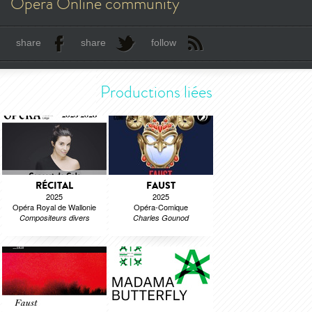
Opera Online community
share
share
follow
Productions liées
RÉCITAL
FAUST
2025
2025
Opéra Royal de Wallonie
Opéra-Comique
Compositeurs divers
Charles Gounod