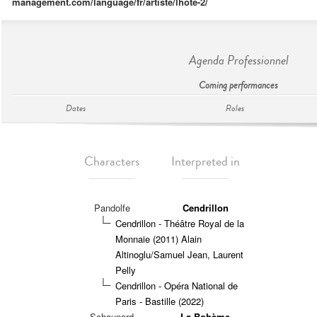
management.com/language/fr/artiste/lhote-2/
Agenda Professionnel
Coming performances
Dates
Roles
Characters
Interpreted in
Pandolfe
Cendrillon
Cendrillon - Théâtre Royal de la
Monnaie (2011) Alain
Altinoglu/Samuel Jean, Laurent
Pelly
Cendrillon - Opéra National de
Paris - Bastille (2022)
Schaunard
La Bohème