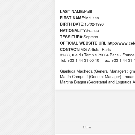
LAST NAME:
Petit
FIRST NAME:
Mélissa
BIRTH DATE:
15/02/1990
NATIONALITY:
France
TESSITURA:
Soprano
OFFICIAL WEBSITE URL:
http://www.cel
CONTACT:
IMG Artists, Paris
31-33, rue du Temple 75004 Paris - France
Tel: +33 1 44 31 00 10 | Fax: +33 1 44 31 
Gianluca Macheda (General Manager) :
gm
Mattia Campetti (General Manager) :
mcamp
Martina Biagini (Secretarial and Logistics 
Dates