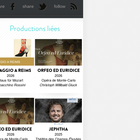
are
share
follow
Productions liées
IAGGIO A REIMS
ORFEO ED EURIDICE
2026
2026
aus für Mozart
Opéra de Monte-Carlo
oacchino Rossini
Christoph Willibald Gluck
O ED EURIDICE
JEPHTHA
2026
2025
ra de Monte-Carlo
Théâtre des Champs-Élysées