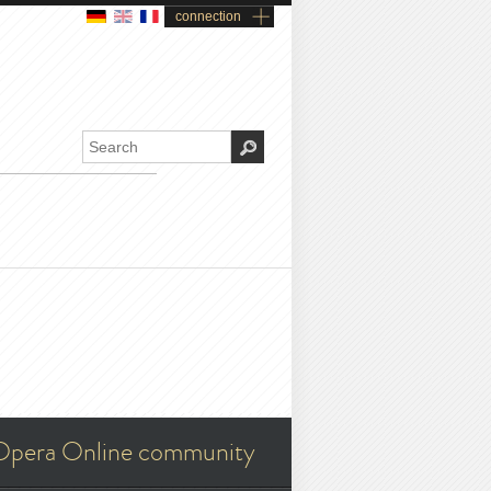
connection
Opera Online community