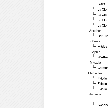
(2021)
La Clem
La Clem
La Clem
La Clem
Ännchen
Der Fre
Créuse
Médée 
Sophie
Werther
Micaela
Carmen 
Marzelline
Fidelio
Fidelio
Fidelio
Johanna
Sweene