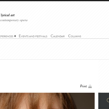
lyrical art
 contemporary opera
eferences
Events and festivals
Calendar
Columns
Print