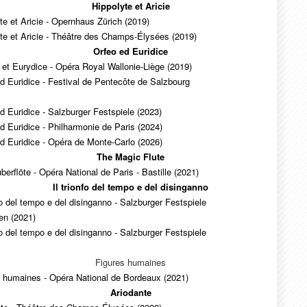
Hippolyte et Aricie
te et Aricie - Opernhaus Zürich (2019)
te et Aricie - Théâtre des Champs-Élysées (2019)
Orfeo ed Euridice
et Eurydice - Opéra Royal Wallonie-Liège (2019)
d Euridice - Festival de Pentecôte de Salzbourg
d Euridice - Salzburger Festspiele (2023)
d Euridice - Philharmonie de Paris (2024)
d Euridice - Opéra de Monte-Carlo (2026)
The Magic Flute
berflöte - Opéra National de Paris - Bastille (2021)
Il trionfo del tempo e del disinganno
nfo del tempo e del disinganno - Salzburger Festspiele
en (2021)
nfo del tempo e del disinganno - Salzburger Festspiele
Figures humaines
s humaines - Opéra National de Bordeaux (2021)
Ariodante