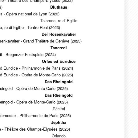
nte - Théâtre des Champs-Élysées (2022)
e)
Bluthaus
s - Opéra national de Lyon (2023)
Tolomeo, re di Egitto
, re di Egitto - Teatro Real (2023)
Der Rosenkavalier
senkavalier - Grand Théâtre de Genève (2023)
Tancredi
i - Bregenzer Festspiele (2024)
Orfeo ed Euridice
d Euridice - Philharmonie de Paris (2024)
d Euridice - Opéra de Monte-Carlo (2026)
Das Rheingold
eingold - Opéra de Monte-Carlo (2025)
Das Rheingold
eingold - Opéra de Monte-Carlo (2025)
Récital
iemesse - Philharmonie de Paris (2025)
Jephtha
a - Théâtre des Champs-Élysées (2025)
Orlando