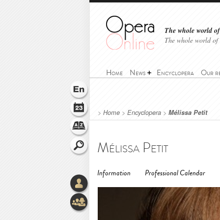
The whole world of 
The whole world of
Home
News
Encyclopera
Our r
>
Home
>
Encyclopera
>
Mélissa Petit
Mélissa Petit
Information
Professional Calendar