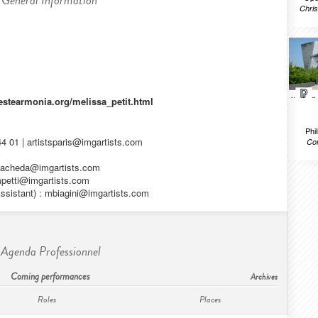
General Information
Chris
estearmonia.org/melissa_petit.html
Phi
44 01 |
artistsparis@imgartists.com
Com
acheda@imgartists.com
etti@imgartists.com
Assistant) :
mbiagini@imgartists.com
Agenda Professionnel
Coming performances
Archives
Roles
Places