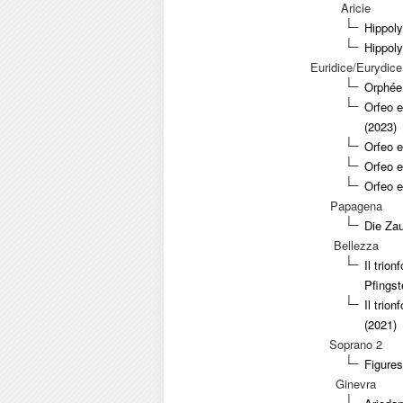
Aricie
Hippoly
Hippoly
Euridice/Eurydice
Orphée 
Orfeo e
(2023)
Orfeo e
Orfeo e
Orfeo e
Papagena
Die Zau
Bellezza
Il trio
Pfingst
Il trio
(2021)
Soprano 2
Figure
Ginevra