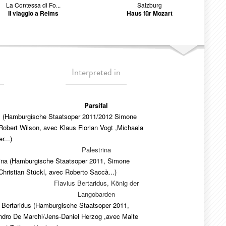
La Contessa di Fo...
Salzburg
Il viaggio a Reims
Haus für Mozart
Interpreted in
Parsifal
al (Hamburgische Staatsoper 2011/2012 Simone
obert Wilson, avec Klaus Florian Vogt ,Michaela
r...)
Palestrina
rina (Hamburgische Staatsoper 2011, Simone
hristian Stückl, avec Roberto Saccà...)
Flavius Bertaridus, König der
Langobarden
 Bertaridus (Hamburgische Staatsoper 2011,
ndro De Marchi/Jens-Daniel Herzog ,avec Maite