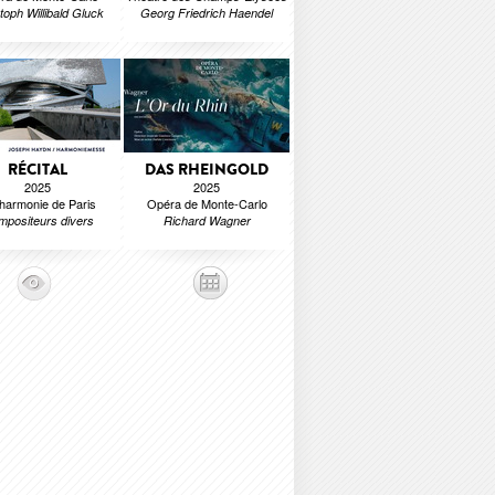
toph Willibald Gluck
Georg Friedrich Haendel
RÉCITAL
DAS RHEINGOLD
2025
2025
lharmonie de Paris
Opéra de Monte-Carlo
positeurs divers
Richard Wagner