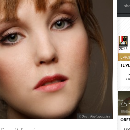
sh
IL V
H
Gi
© Swan Photographies
ORFE
Opé