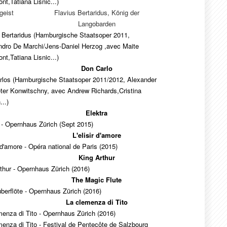
t,Tatiana Lisnic...)
geist
Flavius Bertaridus, König der
Langobarden
 Bertaridus (Hamburgische Staatsoper 2011,
ndro De Marchi/Jens-Daniel Herzog ,avec Maite
t,Tatiana Lisnic...)
Don Carlo
rlos (Hamburgische Staatsoper 2011/2012, Alexander
ter Konwitschny, avec Andrew Richards,Cristina
..)
Elektra
 - Opernhaus Zürich (Sept 2015)
L'elisir d'amore
r d'amore - Opéra national de Paris (2015)
King Arthur
thur - Opernhaus Zürich (2016)
The Magic Flute
berflöte - Opernhaus Zürich (2016)
La clemenza di Tito
enza di Tito - Opernhaus Zürich (2016)
enza di Tito - Festival de Pentecôte de Salzbourg