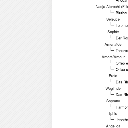
Arioda
Nadja Albrecht (Fill
Bluthau
Seleuce
Tolomeo
Sophie
Der Ro
Amenaïde
Tancred
Amore/Amour
Orfeo e
Orfeo e
Freia
Das Rh
Woglinde
Das Rh
Soprano
Harmon
Iphis
Jephth
Angelica