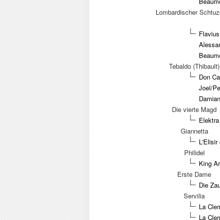
Beaumon
Lombardischer Schtuz
Flavius
Alessa
Beaumon
Tebaldo (Thibault)
Don Ca
Joel/Pe
Damian.
Die vierte Magd
Elektra
Giannetta
L'Elisi
Philidel
King Ar
Erste Dame
Die Zau
Servilia
La Clem
La Clem