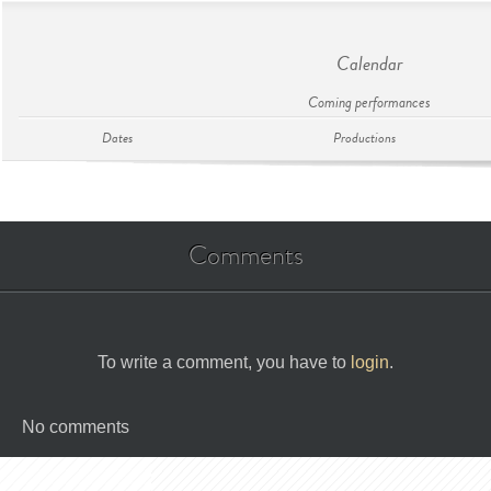
Calendar
Coming performances
Dates
Productions
Comments
To write a comment, you have to
login
.
No comments