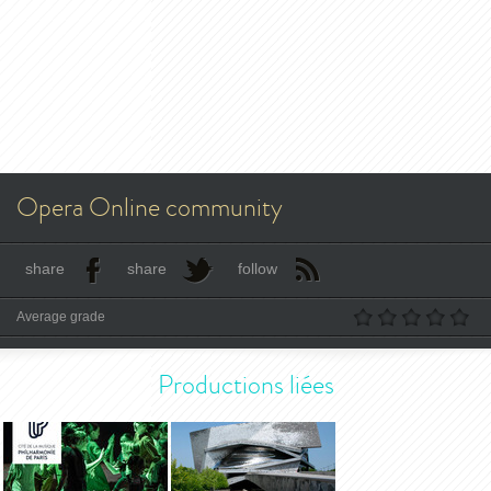
Opera Online community
share
share
follow
Average grade
Productions liées