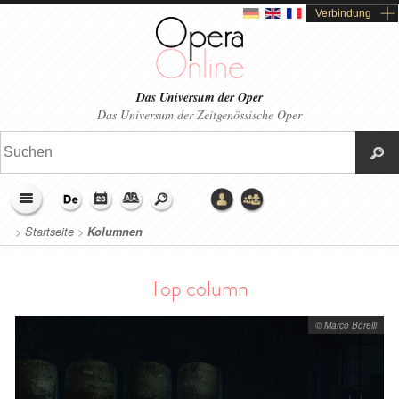
Verbindung
Das Universum der Oper
Das Universum der Zeitgenössische Oper
>
Startseite
>
Kolumnen
Top column
© Marco Borelli