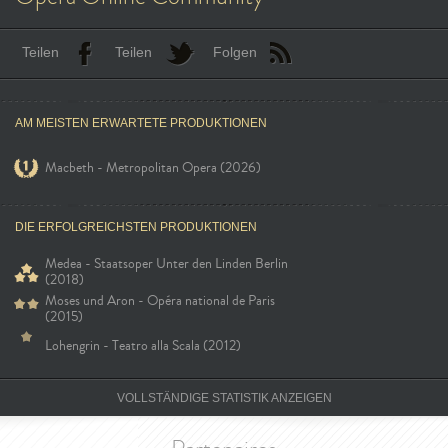
Teilen
Teilen
Folgen
AM MEISTEN ERWARTETE PRODUKTIONEN
Macbeth - Metropolitan Opera (2026)
DIE ERFOLGREICHSTEN PRODUKTIONEN
Medea - Staatsoper Unter den Linden Berlin
(2018)
Moses und Aron - Opéra national de Paris
(2015)
Lohengrin - Teatro alla Scala (2012)
VOLLSTÄNDIGE STATISTIK ANZEIGEN