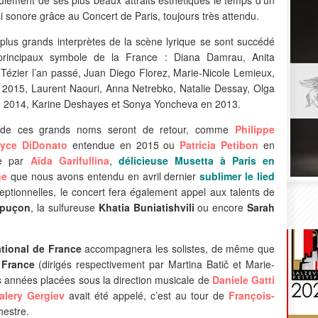
si sonore grâce au Concert de Paris, toujours très attendu.
plus grands interprètes de la scène lyrique se sont succédé
principaux symbole de la France : Diana Damrau, Anita
 Tézier l’an passé, Juan Diego Florez, Marie-Nicole Lemieux,
n 2015, Laurent Naouri, Anna Netrebko, Natalie Dessay, Olga
n 2014, Karine Deshayes et Sonya Yoncheva en 2013.
ins de ces grands noms seront de retour, comme
Philippe
yce DiDonato
entendue en 2015 ou
Patricia Petibon
en
ée par
Aïda Garifullina
,
délicieuse Musetta à Paris en
ne
que nous avons entendu en avril dernier
sublimer le lied
eptionnelles, le concert fera également appel aux talents de
apuçon
, la sulfureuse
Khatia Buniatishvili
ou encore
Sarah
tional de France
accompagnera les solistes, de même que
 France
(dirigés respectivement par Martina Batič et Marie-
années placées sous la direction musicale de
Daniele Gatti
alery Gergiev
avait été appelé, c’est au tour de
François-
hestre.