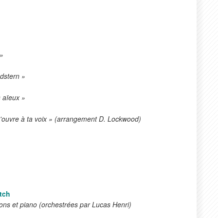
»
dstern »
 aïeux »
ouvre à ta voix » (arrangement D. Lockwood)
itch
lons et piano (orchestrées par Lucas Henri)