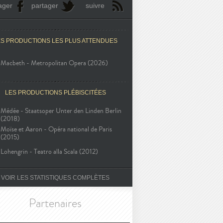
ager
partager
suivre
ES PRODUCTIONS LES PLUS ATTENDUES
Macbeth - Metropolitan Opera (2026)
LES PRODUCTIONS PLÉBISCITÉES
Médée - Staatsoper Unter den Linden Berlin
(2018)
Moïse et Aaron - Opéra national de Paris
(2015)
Lohengrin - Teatro alla Scala (2012)
VOIR LES STATISTIQUES COMPLÈTES
Partenaires