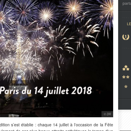
part
L
© DR
ition s’est établie : chaque 14 juillet à l'occasion de la Fête
eulement de ses plus beaux attraits esthétiques le temps d'un