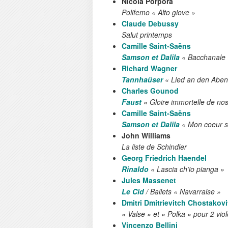
Nicola Porpora
Polifemo « Alto giove »
Claude Debussy
Salut printemps
Camille Saint-Saëns
Samson et Dalila
« Bacchanale 
Richard Wagner
Tannhaüser
« Lied an den Aben
Charles Gounod
Faust
« Gloire immortelle de nos
Camille Saint-Saëns
Samson et Dalila
« Mon coeur s'
John Williams
La liste de Schindler
Georg Friedrich Haendel
Rinaldo
« Lascia ch’io pianga »
Jules Massenet
Le Cid
/ Ballets « Navarraise »
Dmitri Dmitrievitch Chostakov
« Valse » et « Polka » pour 2 vio
Vincenzo Bellini