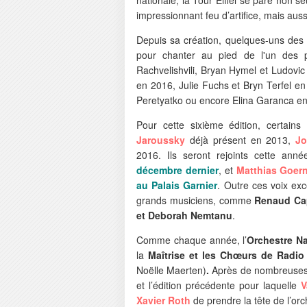
impressionnant feu d’artifice, mais aus
Depuis sa création, quelques-uns des 
pour chanter au pied de l'un des 
Rachvelishvili, Bryan Hymel et Ludovic
en 2016, Julie Fuchs et Bryn Terfel e
Peretyatko ou encore Elina Garanca e
Pour cette sixième édition, certa
Jaroussky
déjà présent en 2013,
Jo
2016. Ils seront rejoints cette ann
décembre dernier
, et
Matthias Goer
au Palais Garnier
. Outre ces voix exc
grands musiciens, comme
Renaud C
et Deborah Nemtanu
.
Comme chaque année, l’
Orchestre Na
la
Maîtrise et les Chœurs de Radio
Noëlle Maerten)
.
Après de nombreuses 
et l’édition précédente pour laquelle
V
Xavier Roth
de prendre la tête de l’orc