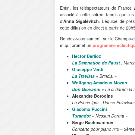
Enfin, les téléspectateurs de France
associé à cette soirée, tandis que le
d'
Anna Sigalévitch
. L’équipe de pré
cette diffusion en direct à partir de 20
Rendez-vous samedi, sur le Champs-de-
et qui promet un
programme éclectiq
Hector Berlioz
La Damnation de Faust
: Marc
Giuseppe Verdi
La Traviata
« Brindisi »
Wolfgang Amadeus Mozart
Don Giovanni
« La ci darem la
Alexandre Borodine
Le Prince Igor - Danse Polovtsie
Giacomo Puccini
Turandot
« Nessun Dorma »
Serge Rachmaninov
Concerto pour piano n°2 – 3ème