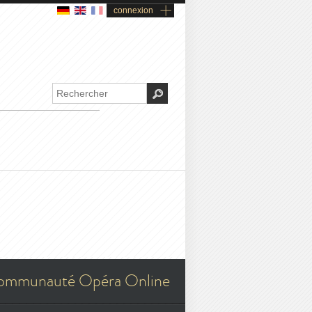
connexion
ommunauté Opéra Online