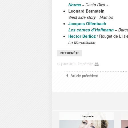
Norma
« Casta Diva »
Leonard Bernstein
West side story - Mambo
Jacques Offenbach
Les contes d’Hoffmann
– Barca
Hector Berlioz
/ Rouget de L'Isl
La Marseillaise
INTERPRÈTE
Imprimer
12 juillet 2018
|
Article précédent
Interprète