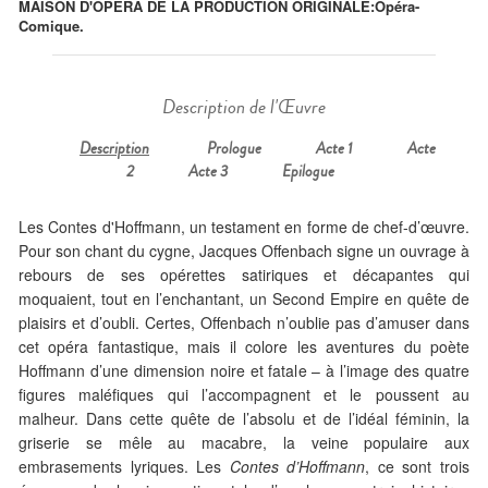
MAISON D'OPÉRA DE LA PRODUCTION ORIGINALE:
Opéra-
Comique.
Description de l'Œuvre
Description
Prologue
Acte 1
Acte
2
Acte 3
Epilogue
Les Contes d'Hoffmann, un testament en forme de chef-d’œuvre.
Pour son chant du cygne, Jacques Offenbach signe un ouvrage à
rebours de ses opérettes satiriques et décapantes qui
moquaient, tout en l’enchantant, un Second Empire en quête de
plaisirs et d’oubli. Certes, Offenbach n’oublie pas d’amuser dans
cet opéra fantastique, mais il colore les aventures du poète
Hoffmann d’une dimension noire et fatale – à l’image des quatre
figures maléfiques qui l’accompagnent et le poussent au
malheur. Dans cette quête de l’absolu et de l’idéal féminin, la
griserie se mêle au macabre, la veine populaire aux
embrasements lyriques. Les
Contes d’Hoffmann
, ce sont trois