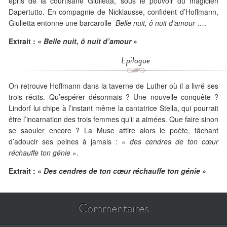
épris de la courtisane Giulietta, sous le pouvoir du magicien
Dapertutto. En compagnie de Nicklausse, confident d’Hoffmann,
Giulietta entonne une barcarolle
Belle nuit, ô nuit d’amour
….
Extrait : «
Belle nuit, ô nuit d’amour
»
Epilogue
On retrouve Hoffmann dans la taverne de Luther où il a livré ses
trois récits. Qu’espérer désormais ? Une nouvelle conquête ?
Lindorf lui chipe à l’instant même la cantatrice Stella, qui pourrait
être l’incarnation des trois femmes qu’il a aimées. Que faire sinon
se saouler encore ? La Muse attire alors le poète, tâchant
d’adoucir ses peines à jamais : «
des cendres de ton cœur
réchauffe ton génie
».
Extrait : «
Des cendres de ton cœur réchauffe ton génie
»
Commentaires