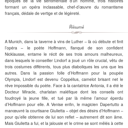
époques de la vie sentimentale d’un homme, trois histoires
formant un opéra inclassable, chef-d’œuvre du romantisme
français, dédale de vertige et de légèreté.
Résumé
A Munich, dans la taverne à vins de Luther – là où débute et finit
l’opéra – le poète Hoffmann, flanqué de son confident
Nicklausse, entame le récit de ses trois amours malheureux,
dans lesquels le conseiller Lindorf a joué un rôle crucial, vêtu de
trois costumes différents, tous plus diaboliques les uns que les
autres. Dans la passion folle d’Hoffmann pour la poupée
Olympia, Lindorf est devenu Coppélius, camelot brisant net le
rêve impossible du poète. Face à la cantatrice Antonia, il a été le
Docteur Miracle, charlatan maléfique dont les conseils ont
foudroyé la jeune fille, et tué par là même l’amour éperdu
d’Hoffmann pour elle. A Venise enfin, le magicien Dapertutto a
manœuvré la courtisane Giulietta – objet des désirs d’Hoffmann –
pour qu’elle obtienne de lui son reflet – autrement dit son âme.
Mais Giulietta a fui, et la jalousie et le crime se sont mêlés à cette