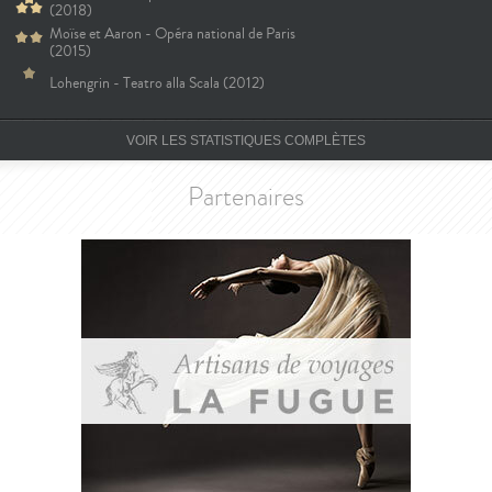
(2018)
Moïse et Aaron - Opéra national de Paris
(2015)
Lohengrin - Teatro alla Scala (2012)
VOIR LES STATISTIQUES COMPLÈTES
Partenaires