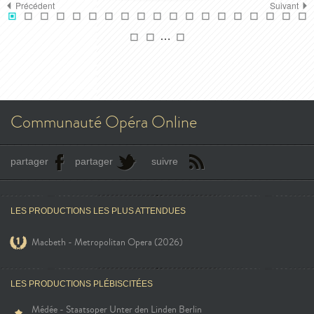
Précédent
Suivant
…
Communauté Opéra Online
partager
partager
suivre
LES PRODUCTIONS LES PLUS ATTENDUES
Macbeth - Metropolitan Opera (2026)
LES PRODUCTIONS PLÉBISCITÉES
Médée - Staatsoper Unter den Linden Berlin