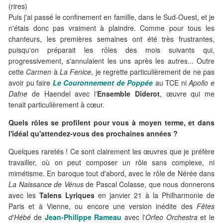
(rires)
Puis j'ai passé le confinement en famille, dans le Sud-Ouest, et je
n'étais donc pas vraiment à plaindre. Comme pour tous les
chanteurs, les premières semaines ont été très frustrantes,
puisqu'on préparait les rôles des mois suivants qui,
progressivement, s'annulaient les uns après les autres... Outre
cette
Carmen
à
La Fenice
, je regrette particulièrement de ne pas
avoir pu faire
Le Couronnement de Poppée
au TCE ni
Apollo e
Dafne
de Haendel avec l'
Ensemble Diderot
, œuvre qui me
tenait particulièrement à cœur.
Quels rôles se profilent pour vous à moyen terme, et dans
l'idéal qu'attendez-vous des prochaines années ?
Quelques raretés ! Ce sont clairement les œuvres que je préfère
travailler, où on peut composer un rôle sans complexe, ni
mimétisme. En baroque tout d'abord, avec le rôle de Nérée dans
La Naissance de Vénus
de Pascal Colasse, que nous donnerons
avec les
Talens Lyriques
en janvier 21 à la Philharmonie de
Paris et à Vienne, ou encore une version inédite des
Fêtes
d'Hébé
de
Jean-Philippe Rameau
avec l'
Orfeo Orchestra
et le