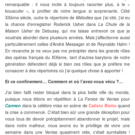
remarquable : il nous incite à toujours raconter plus, à le «
bousculer », à profiter de notre langue si surprenante. Côté
XXème siècle, outre le répertoire de
Mélodies
que j'ai cité, j'ai eu
la chance d'enregistrer Roderick Usher dans
La Chute de la
Maison Usher
de Debussy, qui me laisse entrevoir ce que je
voudrais aborder dans plusieurs années. Mais j'affectionne aussi
particulièrement celles d’André Messager et de Reynaldo Hahn !
En revanche je ne veux pas me précipiter dans les grands rôles
des opéras français du XIXème, tant d'autres barytons de notre
génération défendent déjà si bien ces rôles que je préfère me
consacrer à des répertoires où j'ai quelque chose à apporter !
Et ce confinement… Comment et où l’avez-vous vécu ?...
J'ai bien failli rester bloqué dans la plus belle ville du monde,
puisque nous étions en répétition à
La Fenice
de Venise pour
Carmen
dans la célèbre mise en scène de
Calixto Bieito
quand
la crise a commencé. C'était bien sûr une grande déception pour
nous tous de devoir précipitamment abandonner le projet, mais
dans notre malheur, nous avons eu le privilège de vivre une
semaine dans une Venise quasiment vide, c'était surréaliste !