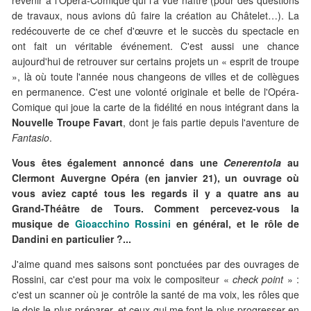
revenir à l'Opéra-Comique qui l'a vue naître (pour des questions
de travaux, nous avions dû faire la création au Châtelet…). La
redécouverte de ce chef d'œuvre et le succès du spectacle en
ont fait un véritable événement. C'est aussi une chance
aujourd'hui de retrouver sur certains projets un « esprit de troupe
», là où toute l'année nous changeons de villes et de collègues
en permanence. C'est une volonté originale et belle de l'Opéra-
Comique qui joue la carte de la fidélité en nous intégrant dans la
Nouvelle Troupe Favart
, dont je fais partie depuis l'aventure de
Fantasio
.
Vous êtes également annoncé dans une
Cenerentola
au
Clermont Auvergne Opéra (en janvier 21), un ouvrage où
vous aviez capté tous les regards il y a quatre ans au
Grand-Théâtre de Tours. Comment percevez-vous la
musique de
Gioacchino Rossini
en général, et le rôle de
Dandini en particulier ?...
J'aime quand mes saisons sont ponctuées par des ouvrages de
Rossini, car c'est pour ma voix le compositeur «
check point
» :
c'est un scanner où je contrôle la santé de ma voix, les rôles que
je dois le plus préparer, et ceux qui me font le plus progresser en