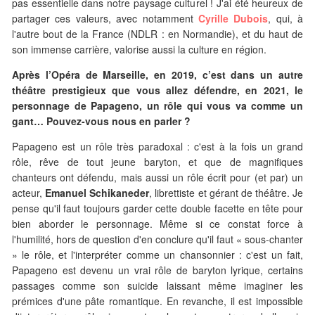
pas essentielle dans notre paysage culturel ! J'ai été heureux de
partager ces valeurs, avec notamment
Cyrille Dubois
, qui, à
l'autre bout de la France (NDLR : en Normandie), et du haut de
son immense carrière, valorise aussi la culture en région.
Après l’Opéra de Marseille, en 2019, c’est dans un autre
théâtre prestigieux que vous allez défendre, en 2021,
le
personnage de Papageno, un rôle qui vous va comme un
gant… Pouvez-vous nous en parler ?
Papageno est un rôle très paradoxal : c'est à la fois un grand
rôle, rêve de tout jeune baryton, et que de magnifiques
chanteurs ont défendu, mais aussi un rôle écrit pour (et par) un
acteur,
Emanuel Schikaneder
, librettiste et gérant de théâtre. Je
pense qu'il faut toujours garder cette double facette en tête pour
bien aborder le personnage. Même si ce constat force à
l'humilité, hors de question d'en conclure qu'il faut « sous-chanter
» le rôle, et l'interpréter comme un chansonnier : c'est un fait,
Papageno est devenu un vrai rôle de baryton lyrique, certains
passages comme son suicide laissant même imaginer les
prémices d'une pâte romantique. En revanche, il est impossible