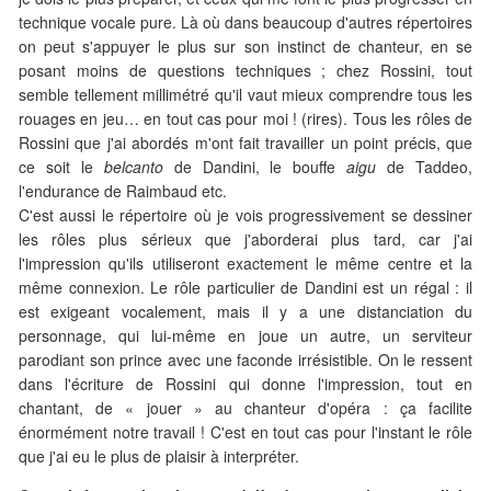
technique vocale pure. Là où dans beaucoup d'autres répertoires
on peut s'appuyer le plus sur son instinct de chanteur, en se
posant moins de questions techniques ; chez Rossini, tout
semble tellement millimétré qu'il vaut mieux comprendre tous les
rouages en jeu… en tout cas pour moi ! (rires). Tous les rôles de
Rossini que j'ai abordés m'ont fait travailler un point précis, que
ce soit le
belcanto
de Dandini, le bouffe
aigu
de Taddeo,
l'endurance de Raimbaud etc.
C'est aussi le répertoire où je vois progressivement se dessiner
les rôles plus sérieux que j'aborderai plus tard, car j'ai
l'impression qu'ils utiliseront exactement le même centre et la
même connexion. Le rôle particulier de Dandini est un régal : il
est exigeant vocalement, mais il y a une distanciation du
personnage, qui lui-même en joue un autre, un serviteur
parodiant son prince avec une faconde irrésistible. On le ressent
dans l'écriture de Rossini qui donne l'impression, tout en
chantant, de « jouer » au chanteur d'opéra : ça facilite
énormément notre travail ! C'est en tout cas pour l'instant le rôle
que j'ai eu le plus de plaisir à interpréter.