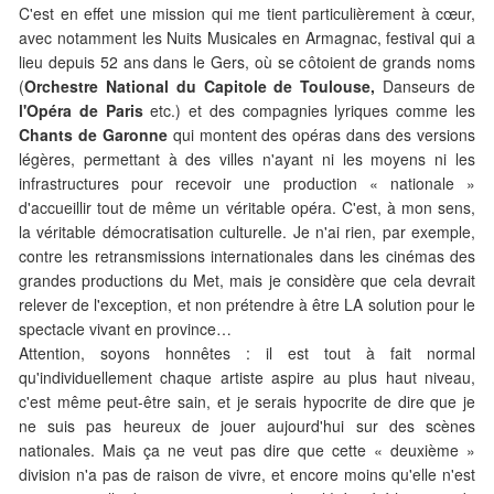
C'est en effet une mission qui me tient particulièrement à cœur,
avec notamment les Nuits Musicales en Armagnac, festival qui a
lieu depuis 52 ans dans le Gers, où se côtoient de grands noms
(
Orchestre National du Capitole de Toulouse,
Danseurs de
l'Opéra de Paris
etc.) et des compagnies lyriques comme les
Chants de Garonne
qui montent des opéras dans des versions
légères, permettant à des villes n'ayant ni les moyens ni les
infrastructures pour recevoir une production « nationale »
d'accueillir tout de même un véritable opéra. C'est, à mon sens,
la véritable démocratisation culturelle. Je n'ai rien, par exemple,
contre les retransmissions internationales dans les cinémas des
grandes productions du Met, mais je considère que cela devrait
relever de l'exception, et non prétendre à être LA solution pour le
spectacle vivant en province…
Attention, soyons honnêtes : il est tout à fait normal
qu'individuellement chaque artiste aspire au plus haut niveau,
c'est même peut-être sain, et je serais hypocrite de dire que je
ne suis pas heureux de jouer aujourd'hui sur des scènes
nationales. Mais ça ne veut pas dire que cette « deuxième »
division n'a pas de raison de vivre, et encore moins qu'elle n'est