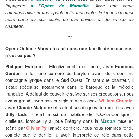
Papageno
à l’Opéra de Marseille
. Avec une verve
communicative et une spontanéité touchante, le jeune chanteur
nous parle de ses choix, de ses envies, et de sa vie de
chanteur…
***
Opera-Online : Vous êtes né dans une famille de musiciens,
n’est-ce-pas ?
Philippe Estèphe
: Effectivement, mon père,
Jean-François
Gardeil
, a fait une carrière de baryton avant de créer une
compagnie lyrique dans le Sud-Ouest. En tant que chanteur, il
s’était spécialisé notamment dans le baroque et la mélodie
française. A défaut de pouvoir le suivre sur ses productions, nous
avons grandi avec ses enregistrements chez
William Christie
,
Jean-Claude Malgoire
et surtout ses disques de mélodies avec
Billy Eidi
. Il était aussi un habitué de l'Opéra-Comique ;
d'ailleurs, lorsque j'y ai joué Brétigny dans la
Manon
mise en
scène par
Olivier Py
l'année dernière, nous nous sommes rendu
compte que le dernier à avoir interprété ce rôle dans cette