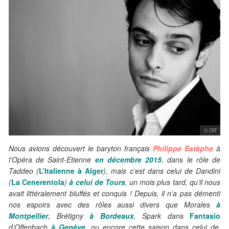
© DR
Nous avions découvert le baryton français
Philippe Estèphe
à
l’Opéra de Saint-Etienne
en décembre 2015
, dans le rôle de
Taddeo (
L’Italienne à Alger
), mais c’est dans celui de Dandini
(
La Cenerentola
)
à celui de Tours
, un mois plus tard, qu’il nous
avait littéralement bluffés et conquis ! Depuis, il n’a pas démenti
nos espoirs avec des rôles aussi divers que Morales
à
Montpellier
, Brétigny
à Bordeaux
, Spark dans
Fantasio
d’Offenbach
à Genève
, ou encore cette saison dans celui de