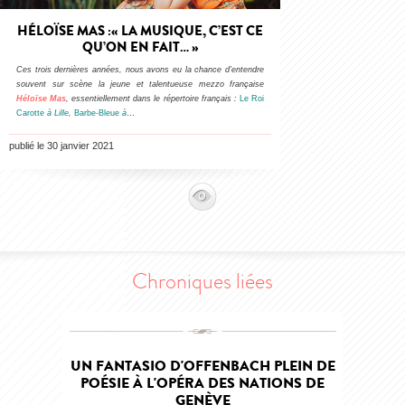
HÉLOÏSE MAS :« LA MUSIQUE, C’EST CE
QU’ON EN FAIT… »
Ces trois dernières années, nous avons eu la chance d’entendre
souvent sur scène la jeune et talentueuse mezzo française
Héloïse Mas
, essentiellement dans le répertoire français :
Le Roi
Carotte
à Lille
,
Barbe-Bleue
à
…
publié le 30 janvier 2021
Chroniques liées
UN FANTASIO D'OFFENBACH PLEIN DE
POÉSIE À L'OPÉRA DES NATIONS DE
GENÈVE