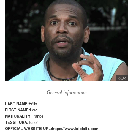
© DR
General Information
LAST NAME:
Félix
FIRST NAME:
Loïc
NATIONALITY:
France
TESSITURA:
Tenor
OFFICIAL WEBSITE URL:
https://www.loicfelix.com