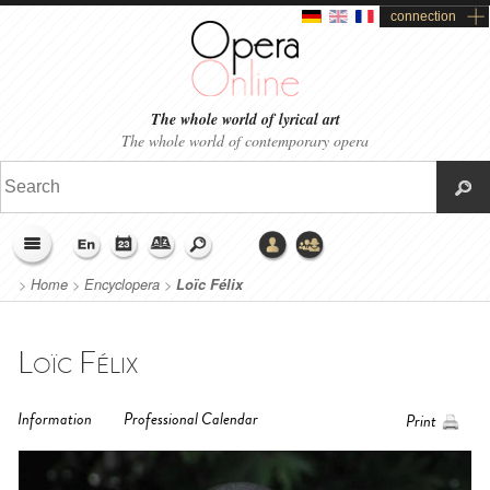
connection
The whole world of lyrical art
The whole world of contemporary opera
>
Home
>
Encyclopera
>
Loïc Félix
Loïc Félix
Information
Professional Calendar
Print