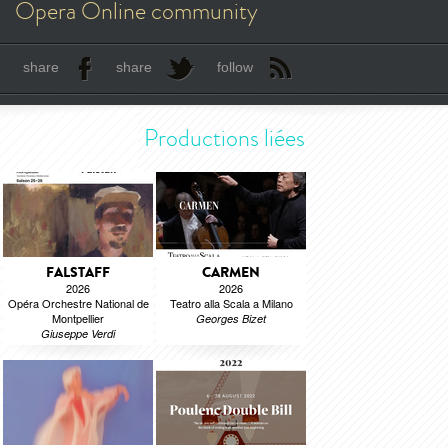
Opera Online community
share
share
follow
Productions liées
FALSTAFF
CARMEN
2026
2026
Opéra Orchestre National de
Teatro alla Scala a Milano
Montpellier
Georges Bizet
Giuseppe Verdi