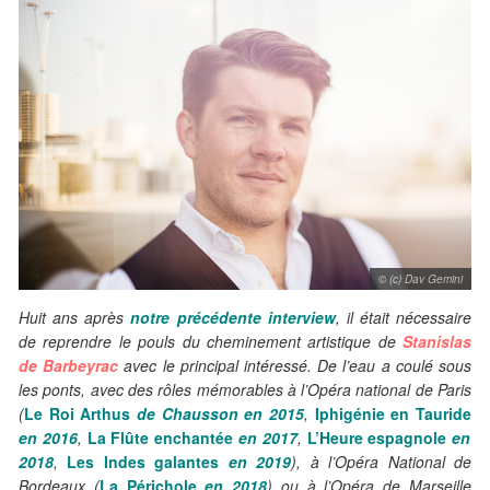
© (c) Dav Gemini
Huit ans après
notre précédente interview
, il était nécessaire
de reprendre le pouls du cheminement artistique de
Stanislas
de Barbeyrac
avec le principal intéressé. De l’eau a coulé sous
les ponts, avec des rôles mémorables à l’Opéra national de Paris
(
Le Roi Arthus
de Chausson en 2015
,
Iphigénie en Tauride
en 2016
,
La Flûte enchantée
en 2017
,
L’Heure espagnole
en
2018
,
Les Indes galantes
en 2019
), à l’Opéra National de
Bordeaux (
La Périchole
en 2018
) ou à l’Opéra de Marseille