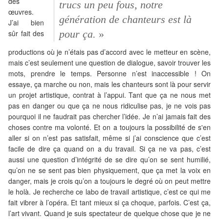
des
trucs un peu fous, notre
œuvres.
génération de chanteurs est là
J’ai bien
pour ça.
»
sûr fait des
productions où je n’étais pas d’accord avec le metteur en scène,
mais c’est seulement une question de dialogue, savoir trouver les
mots, prendre le temps. Personne n’est inaccessible ! On
essaye, ça marche ou non, mais les chanteurs sont là pour servir
un projet artistique, contrat à l’appui. Tant que ça ne nous met
pas en danger ou que ça ne nous ridiculise pas, je ne vois pas
pourquoi il ne faudrait pas chercher l’idée. Je n’ai jamais fait des
choses contre ma volonté. Et on a toujours la possibilité de s'en
aller si on n’est pas satisfait, même si j’ai conscience que c’est
facile de dire ça quand on a du travail. Si ça ne va pas, c’est
aussi une question d’intégrité de se dire qu’on se sent humilié,
qu’on ne se sent pas bien physiquement, que ça met la voix en
danger, mais je crois qu’on a toujours le degré où on peut mettre
le holà. Je recherche ce labo de travail artistique, c’est ce qui me
fait vibrer à l’opéra. Et tant mieux si ça choque, parfois. C’est ça,
l’art vivant. Quand je suis spectateur de quelque chose que je ne