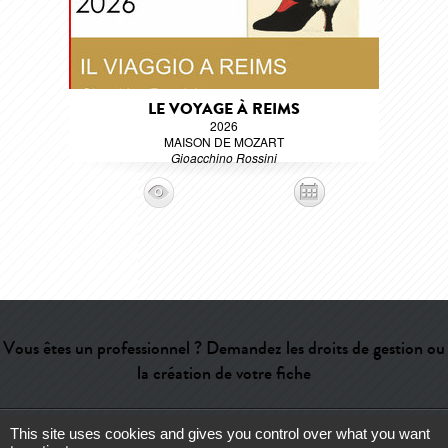
LE VOYAGE À REIMS
2026
MAISON DE MOZART
Gioacchino Rossini
Vous êtes un professionnel ? Demandez les droits de gestion ou
la création de votre fiche
This site uses cookies and gives you control over what you want
Aide
-
Contact
-
Admin
-
Lexique
-
CGU
-
Qui sommes-nous ?
-