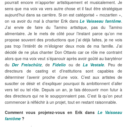
pourrait encore m’apporter artistiquement et musicalement. Je
sens que ma voix va vers autre chose et il faut être stratégique
aujourd’hui dans sa carrière. Si on est catégorisé « mozartien »,
on va avoir du mal à chanter Erik dans
Le Vaisseau fantôme
.
J’ai envie de faire du Tamino artistique, pas du Tamino
alimentaire. Je le mets de côté pour l’instant parce qu’on me
propose souvent des productions que j’ai déjà faites, je ne vois
pas trop l’intérêt de m’éloigner deux mois de ma famille. J’ai
décidé de ne plus chanter Don Ottavio car ce rôle me contraint
alors que ma voix veut s’épanouir après avoir goûté au baryténor
du
Der Freischütz
, de
Fidelio
ou de
La Vestale
. Peu de
directeurs de casting et d’institutions sont capables de
déterminer l’avenir proche d’une voix. C’est aux artistes de
susciter ce désir et d’expliquer pourquoi ils ambitionnent d’aller
vers tel ou tel rôle. Depuis un an, je fais découvrir mon futur à
des directeurs qui ne le soupçonnaient pas. C’est là qu’on peut
commencer à réfléchir à un projet, tout en restant raisonnable.
Comment vous projetez-vous en Erik dans
Le Vaisseau
fantôme
?