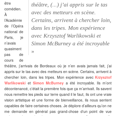
être
théâtre, (...) j’ai appris sur le tas
comédien.
avec des metteurs en scène.
À
Certains, arrivent à chercher loin,
l’Académie
de l’Opéra
dans les tripes. Mon expérience
national de
avec Krzysztof Warlikowski et
Paris, je
Simon McBurney a été incroyable
n’avais
quasiment
»
pas de
cours de
théâtre, j’arrivais de Bordeaux où je n’en avais jamais fait, j’ai
appris sur le tas avec des metteurs en scène. Certains, arrivent à
chercher loin, dans les tripes. Mon expérience avec
Krzysztof
Warlikowski
et
Simon McBurney
a été incroyable. Ils m’ont
décontenancé, c’était la première fois que ça m’arrivait. Ils savent
nous remettre les pieds sur terre quand il le faut, ils ont une vraie
vision artistique et une forme de bienveillance, ils nous sentent
capables de faire certaines choses. Je déplore d’ailleurs qu’on ne
me demande en général pas grand-chose d‘un point de vue