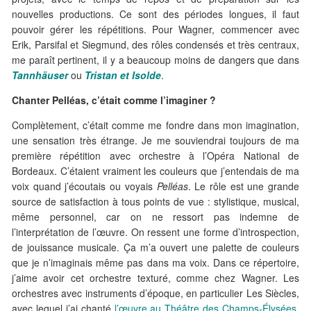
nouvelles productions. Ce sont des périodes longues, il faut
pouvoir gérer les répétitions. Pour Wagner, commencer avec
Erik, Parsifal et Siegmund, des rôles condensés et très centraux,
me paraît pertinent, il y a beaucoup moins de dangers que dans
Tannhäuser
ou
Tristan et Isolde
.
Chanter Pelléas, c’était comme l’imaginer ?
Complètement, c’était comme me fondre dans mon imagination,
une sensation très étrange. Je me souviendrai toujours de ma
première répétition avec orchestre à l’Opéra National de
Bordeaux. C’étaient vraiment les couleurs que j’entendais de ma
voix quand j’écoutais ou voyais
Pelléas
. Le rôle est une grande
source de satisfaction à tous points de vue : stylistique, musical,
même personnel, car on ne ressort pas indemne de
l’interprétation de l’œuvre. On ressent une forme d’introspection,
de jouissance musicale. Ça m’a ouvert une palette de couleurs
que je n’imaginais même pas dans ma voix. Dans ce répertoire,
j’aime avoir cet orchestre texturé, comme chez Wagner. Les
orchestres avec instruments d’époque, en particulier Les Siècles,
avec lequel j’ai chanté
l’œuvre au Théâtre des Champs-Élysées
,