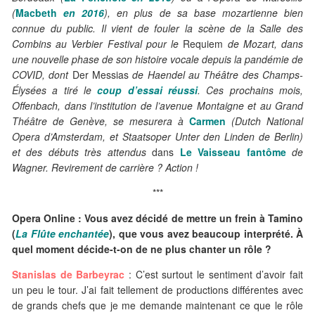
(
Macbeth
en 2016
), en plus de sa base mozartienne bien
connue du public. Il vient de fouler la scène de la Salle des
Combins au Verbier Festival pour le
Requiem
de Mozart, dans
une nouvelle phase de son histoire vocale depuis la pandémie de
COVID, dont
Der Messias
de Haendel au Théâtre des Champs-
Élysées a tiré le
coup d’essai réussi
. Ces prochains mois,
Offenbach, dans l’institution de l’avenue Montaigne et au Grand
Théâtre de Genève, se mesurera à
Carmen
(Dutch National
Opera d’Amsterdam, et Staatsoper Unter den Linden de Berlin)
et des débuts très attendus
dans
Le Vaisseau fantôme
de
Wagner. Revirement de carrière ? Action !
***
Opera Online : Vous avez décidé de mettre un frein à Tamino
(
La Flûte enchantée
), que vous avez beaucoup interprété.
À
quel moment décide-t-on de ne plus chanter un rôle ?
Stanislas de Barbeyrac
: C’est surtout le sentiment d’avoir fait
un peu le tour. J’ai fait tellement de productions différentes avec
de grands chefs que je me demande maintenant ce que le rôle