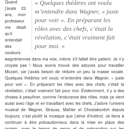
Quand
«
Quelques théâtres ont voulu
j’avais 22
m’entendre dans Wagner, « juste
ans, mon
pour voir ». En préparant les
professeur
me disait
rôles avec des chefs, c’était la
qu’il
révélation, c’était vraiment fait
entendait
pour moi.
»
des
couleurs
wagnériennes dans ma voix, même s’il fallait être patient. Je n’y
croyais pas ! Nous avons trouvé des astuces pour travailler
Mozart, car j’avais besoin de réduire un peu la masse vocale.
Quelques théâtres ont voulu m’entendre dans Wagner, « juste
pour voir ». En préparant les rôles avec des chefs, c’était la
révélation, c’était vraiment fait pour moi. Évidemment, il y a des
choses à peaufiner, comme l’endurance des rôles, mais ça vient
aussi avec l’âge et en travaillant avec les chefs. J’adore l’univers
musical de Wagner, Strauss, Mahler et Chostakovitch depuis
toujours, c’est plutôt la musique que j’aime d’instinct. Je tiens à
continuer à être précautionneux dans la mise en place des
projets, avec le temps de repos et de préparation sur les