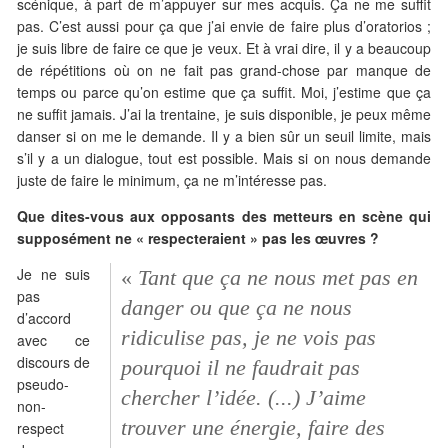
scénique, à part de m’appuyer sur mes acquis. Ça ne me suffit
pas. C’est aussi pour ça que j’ai envie de faire plus d’oratorios ;
je suis libre de faire ce que je veux. Et à vrai dire, il y a beaucoup
de répétitions où on ne fait pas grand-chose par manque de
temps ou parce qu’on estime que ça suffit. Moi, j’estime que ça
ne suffit jamais. J’ai la trentaine, je suis disponible, je peux même
danser si on me le demande. Il y a bien sûr un seuil limite, mais
s’il y a un dialogue, tout est possible. Mais si on nous demande
juste de faire le minimum, ça ne m’intéresse pas.
Que dites-vous aux opposants des metteurs en scène qui
supposément ne « respecteraient » pas les œuvres ?
Je ne suis
«
Tant que ça ne nous met pas en
pas
danger ou que ça ne nous
d’accord
ridiculise pas, je ne vois pas
avec ce
discours de
pourquoi il ne faudrait pas
pseudo-
chercher l’idée. (...) J’aime
non-
trouver une énergie, faire des
respect