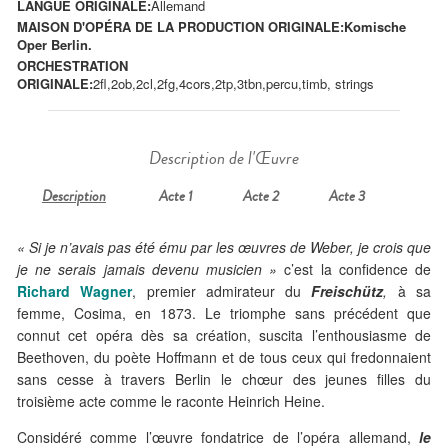
LANGUE ORIGINALE:
Allemand
MAISON D'OPÉRA DE LA PRODUCTION ORIGINALE:
Komische
Oper Berlin.
ORCHESTRATION
ORIGINALE:
2fl,2ob,2cl,2fg,4cors,2tp,3tbn,percu,timb, strings
Description de l'Œuvre
Description
Acte 1
Acte 2
Acte 3
« Si je n’avais pas été ému par les œuvres de Weber, je crois que
je ne serais jamais devenu musicien »
c’est la confidence de
Richard Wagner
, premier admirateur du
Freischütz
,
à sa
femme, Cosima, en 1873. Le triomphe sans précédent que
connut cet opéra dès sa création, suscita l’enthousiasme de
Beethoven, du poète Hoffmann et de tous ceux qui fredonnaient
sans cesse à travers Berlin le chœur des jeunes filles du
troisième acte comme le raconte Heinrich Heine.
Considéré comme l’œuvre fondatrice de l’opéra allemand,
le