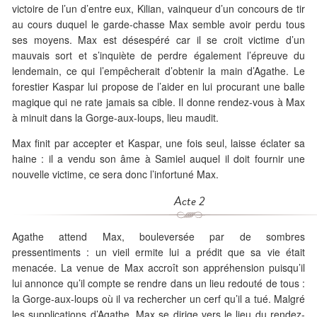
victoire de l’un d’entre eux, Kilian, vainqueur d’un concours de tir
au cours duquel le garde-chasse Max semble avoir perdu tous
ses moyens. Max est désespéré car il se croit victime d’un
mauvais sort et s’inquiète de perdre également l’épreuve du
lendemain, ce qui l’empêcherait d’obtenir la main d’Agathe. Le
forestier Kaspar lui propose de l’aider en lui procurant une balle
magique qui ne rate jamais sa cible. Il donne rendez-vous à Max
à minuit dans la Gorge-aux-loups, lieu maudit.
Max finit par accepter et Kaspar, une fois seul, laisse éclater sa
haine : il a vendu son âme à Samiel auquel il doit fournir une
nouvelle victime, ce sera donc l’infortuné Max.
Acte 2
Agathe attend Max, bouleversée par de sombres
pressentiments : un vieil ermite lui a prédit que sa vie était
menacée. La venue de Max accroît son appréhension puisqu’il
lui annonce qu’il compte se rendre dans un lieu redouté de tous :
la Gorge-aux-loups où il va rechercher un cerf qu’il a tué. Malgré
les supplications d’Agathe, Max se dirige vers le lieu du rendez-