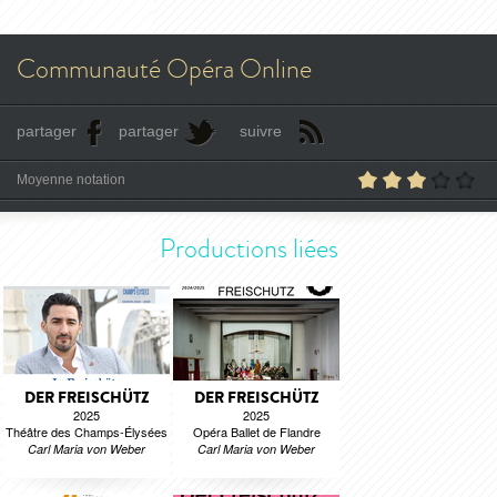
Communauté Opéra Online
partager
partager
suivre
Moyenne notation
Productions liées
DER FREISCHÜTZ
DER FREISCHÜTZ
2025
2025
Théâtre des Champs-Élysées
Opéra Ballet de Flandre
Carl Maria von Weber
Carl Maria von Weber