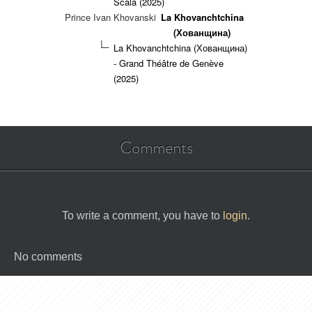
Scala (2025)
Prince Ivan Khovanski
La Khovanchtchina
(Хованщина)
La Khovanchtchina (Хованщина)
- Grand Théâtre de Genève
(2025)
Comments
To write a comment, you have to
login
.
No comments