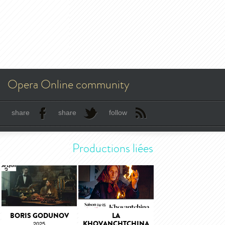
Opera Online community
share
share
follow
Productions liées
BORIS GODUNOV
LA
KHOVANCHTCHINA
2025