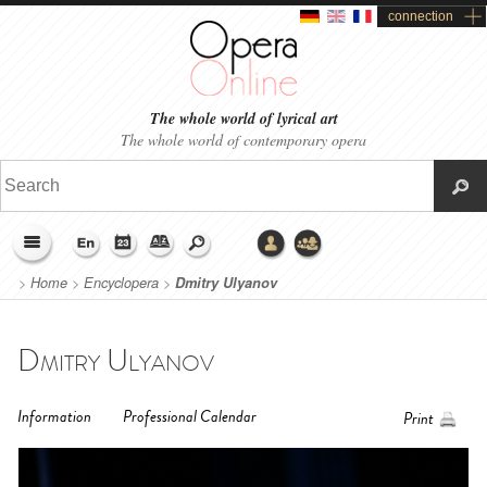
connection
The whole world of lyrical art
The whole world of contemporary opera
>
Home
>
Encyclopera
>
Dmitry Ulyanov
Dmitry Ulyanov
Information
Professional Calendar
Print