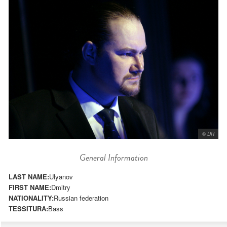
© DR
General Information
LAST NAME:
Ulyanov
FIRST NAME:
Dmitry
NATIONALITY:
Russian federation
TESSITURA:
Bass