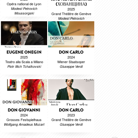
Opéra national de Lyon
(ХОВАНЩИНА)
Modest Petrovich
2025
Moussorgski
Grand Théâtre de Genève
Modest Petrovich
Moussorgski
EUGENE ONEGIN
DON CARLO
2025
2024
Teatro alla Scala a Milano
Wiener Staatsoper
Piotr Ilitch Tchaïkovski
Giuseppe Verdi
DON GIOVANNI
DON CARLO
2024
2023
Grosses Festspielhaus
Grand Théâtre de Genève
Wolfgang Amadeus Mozart
Giuseppe Verdi