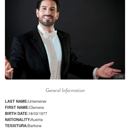
© DR
General Information
LAST NAME:
Unterreiner
FIRST NAME:
Clemens
BIRTH DATE:
18/03/1977
NATIONALITY:
Austria
TESSITURA:
Baritone