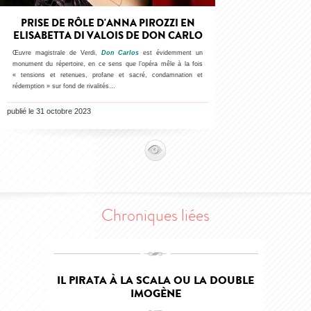
PRISE DE RÔLE D'ANNA PIROZZI EN
ELISABETTA DI VALOIS DE DON CARLO
Œuvre magistrale de Verdi,
Don Carlos
est évidemment un
monument du répertoire, en ce sens que l’opéra mêle à la fois
« tensions et retenues, profane et sacré, condamnation et
rédemption » sur fond de rivalités…
publié le 31 octobre 2023
Chroniques liées
IL PIRATA À LA SCALA OU LA DOUBLE
IMOGÈNE