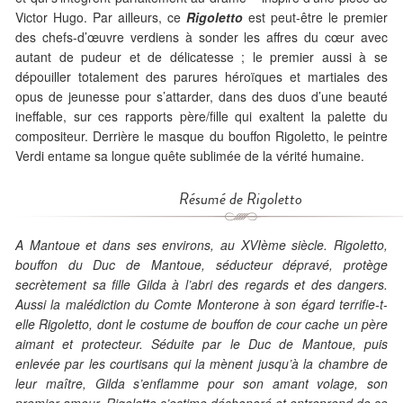
Victor Hugo. Par ailleurs, ce
Rigoletto
est peut-être le premier
des chefs-d’œuvre verdiens à sonder les affres du cœur avec
autant de pudeur et de délicatesse ; le premier aussi à se
dépouiller totalement des parures héroïques et martiales des
opus de jeunesse pour s’attarder, dans des duos d’une beauté
ineffable, sur ces rapports père/fille qui exaltent la palette du
compositeur. Derrière le masque du bouffon Rigoletto, le peintre
Verdi entame sa longue quête sublimée de la vérité humaine.
Résumé de
Rigoletto
A Mantoue et dans ses environs, au XVIème siècle. Rigoletto,
bouffon du Duc de Mantoue, séducteur dépravé, protège
secrètement sa fille Gilda à l’abri des regards et des dangers.
Aussi la malédiction du Comte Monterone à son égard terrifie-t-
elle Rigoletto, dont le costume de bouffon de cour cache un père
aimant et protecteur. Séduite par le Duc de Mantoue, puis
enlevée par les courtisans qui la mènent jusqu’à la chambre de
leur maître, Gilda s’enflamme pour son amant volage, son