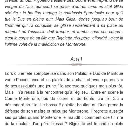
premier amour. Rigoletto s’estime déshonoré et entreprend de se
venger du Duc, qui court se gaver d’autres femmes sitôt Gilda
séduite : le bouffon engage le spadassin Sparafucile pour qu’il
tue le Duc en pleine nuit. Mais Gilda, éprise jusqu’au bout de
l’homme qui l’a conquise, se glisse secrètement à sa place au
moment où l’assassin doit frapper, et tombe sous ses coups :
c’est le corps de sa fille que Rigoletto récupère, effondré : c’est là
l’ultime volet de la malédiction de Monterone.
Acte 1
Lors d’une fête somptueuse dans son Palais, le Duc de Mantoue
vante l’inconstance et les plaisirs de la chair, et avoue poursuivre
de ses assiduités une jeune fille aperçue quelques mois plus tôt.
Mais il n’a réussi à la rencontrer qu’à l’église… Entre en scène le
Comte Monterone, fou de colère et de honte, car le Duc a
déshonoré sa fille. Le bossu Rigoletto, bouffon du Duc, prend la
défense de son maître et ridiculise Monterone. Il regrette aussitôt
ses paroles quand Monterone le maudit : comment ose-t-il rire
de la douleur d’un père blessé ? Rigoletto est touché en plein