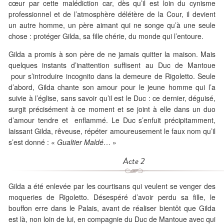
cœur par cette malédiction car, dès qu’il est loin du cynisme
professionnel et de l’atmosphère délétère de la Cour, il devient
un autre homme, un père aimant qui ne songe qu’à une seule
chose : protéger Gilda, sa fille chérie, du monde qui l’entoure.
Gilda a promis à son père de ne jamais quitter la maison. Mais
quelques instants d’inattention suffisent au Duc de Mantoue
pour s’introduire incognito dans la demeure de Rigoletto. Seule
d’abord, Gilda chante son amour pour le jeune homme qui l’a
suivie à l’église, sans savoir qu’il est le Duc : ce dernier, déguisé,
surgit précisément à ce moment et se joint à elle dans un duo
d’amour tendre et enflammé. Le Duc s’enfuit précipitamment,
laissant Gilda, rêveuse, répéter amoureusement le faux nom qu’il
s’est donné : «
Gualtier Maldé
… »
Acte 2
Gilda a été enlevée par les courtisans qui veulent se venger des
moqueries de Rigoletto. Désespéré d’avoir perdu sa fille, le
bouffon erre dans le Palais, avant de réaliser bientôt que Gilda
est là, non loin de lui, en compagnie du Duc de Mantoue avec qui