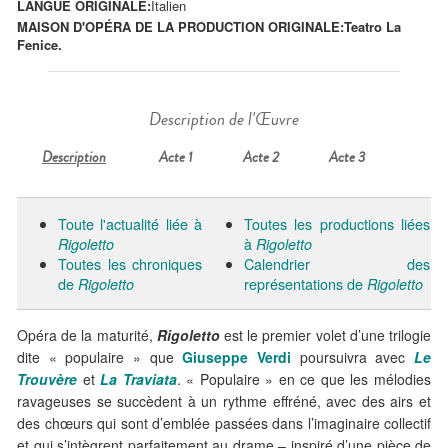
LANGUE ORIGINALE:
Italien
MAISON D'OPÉRA DE LA PRODUCTION ORIGINALE:
Teatro La
Fenice.
Description de l'Œuvre
Description
Acte 1
Acte 2
Acte 3
Toute l'actualité liée à
Toutes les productions liées
à
Rigoletto
Rigoletto
Toutes les chroniques
Calendrier des
de
représentations de
Rigoletto
Rigoletto
Opéra de la maturité,
Rigoletto
est le premier volet d’une trilogie
dite « populaire » que
Giuseppe Verdi
poursuivra avec
Le
Trouvère
et
La Traviata
. « Populaire » en ce que les mélodies
ravageuses se succèdent à un rythme effréné, avec des airs et
des chœurs qui sont d’emblée passées dans l’imaginaire collectif
et qui s’intègrent parfaitement au drame – inspiré d’une pièce de