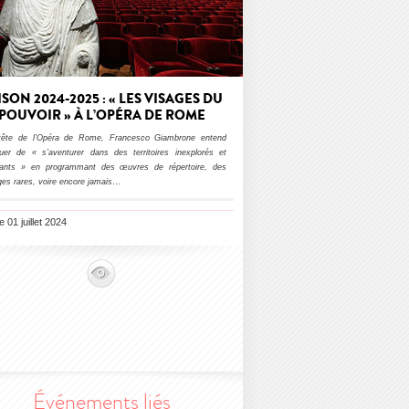
ISON 2024-2025 : « LES VISAGES DU
POUVOIR » À L’OPÉRA DE ROME
tête de l’Opéra de Rome, Francesco Giambrone entend
nuer de « s’aventurer dans des territoires inexplorés et
nants » en programmant des œuvres de répertoire, des
es rares, voire encore jamais
…
le 01 juillet 2024
Événements liés