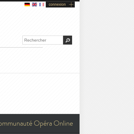
connexion
ommunauté Opéra Online