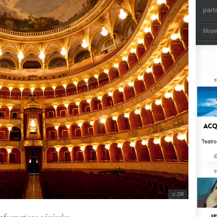
part
Moye
AC
Teatro
G
© DR