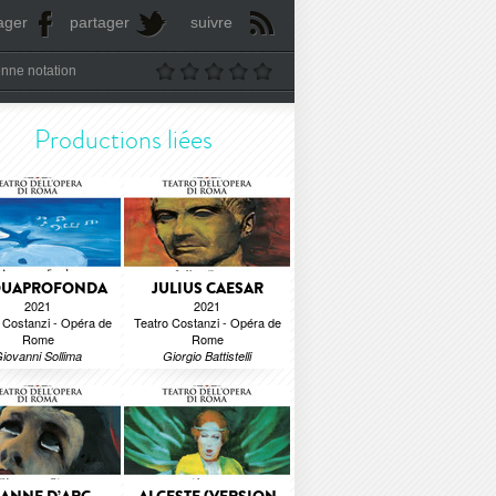
ager
partager
suivre
nne notation
Productions liées
QUAPROFONDA
JULIUS CAESAR
2021
2021
 Costanzi - Opéra de
Teatro Costanzi - Opéra de
Rome
Rome
iovanni Sollima
Giorgio Battistelli