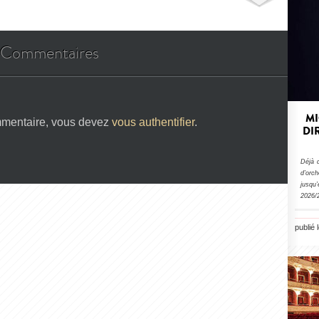
Commentaires
MI
mmentaire, vous devez
vous authentifier
.
DI
Déjà 
d’orc
jusqu’
2026/2
publié 