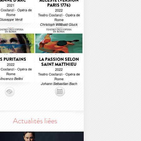
EANNE D’ARC
ALCESTE (VERSION
PARIS 1776)
2021
 Costanzi - Opéra de
2022
Rome
Teatro Costanzi - Opéra de
Giuseppe Verdi
Rome
Christoph Willibald Gluck
ES PURITAINS
LA PASSION SELON
SAINT MATTHIEU
2022
 Costanzi - Opéra de
2022
Rome
Teatro Costanzi - Opéra de
Vincenzo Bellini
Rome
Johann Sebastian Bach
Actualités liées