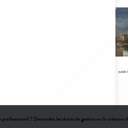
publié 
 professionnel ? Demandez les droits de gestion ou la création d