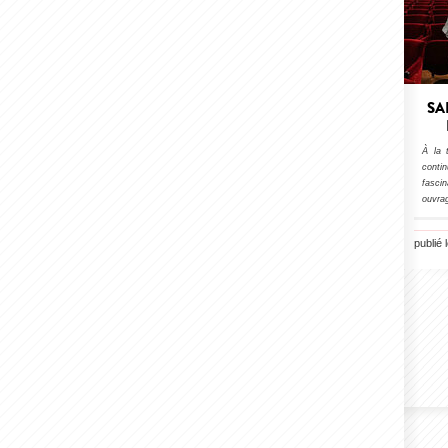
SA
À la 
conti
fasci
ouvrag
publié 