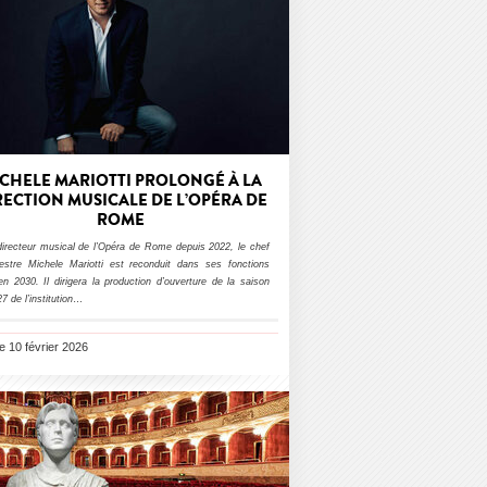
CHELE MARIOTTI PROLONGÉ À LA
RECTION MUSICALE DE L’OPÉRA DE
ROME
directeur musical de l’Opéra de Rome depuis 2022, le chef
hestre Michele Mariotti est reconduit dans ses fonctions
en 2030. Il dirigera la production d’ouverture de la saison
7 de l’institution
…
le 10 février 2026