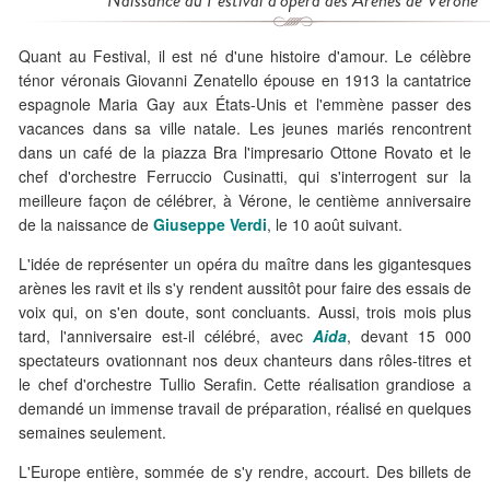
Naissance du Festival d'opéra des Arènes de Vérone
Quant au Festival, il est né d'une histoire d'amour. Le célèbre
ténor véronais Giovanni Zenatello épouse en 1913 la cantatrice
espagnole Maria Gay aux États-Unis et l'emmène passer des
vacances dans sa ville natale. Les jeunes mariés rencontrent
dans un café de la piazza Bra l'impresario Ottone Rovato et le
chef d'orchestre Ferruccio Cusinatti, qui s'interrogent sur la
meilleure façon de célébrer, à Vérone, le centième anniversaire
de la naissance de
Giuseppe Verdi
, le 10 août suivant.
L'idée de représenter un opéra du maître dans les gigantesques
arènes les ravit et ils s'y rendent aussitôt pour faire des essais de
voix qui, on s'en doute, sont concluants. Aussi, trois mois plus
tard, l'anniversaire est-il célébré, avec
Aida
, devant 15 000
spectateurs ovationnant nos deux chanteurs dans rôles-titres et
le chef d'orchestre Tullio Serafin. Cette réalisation grandiose a
demandé un immense travail de préparation, réalisé en quelques
semaines seulement.
L'Europe entière, sommée de s'y rendre, accourt. Des billets de