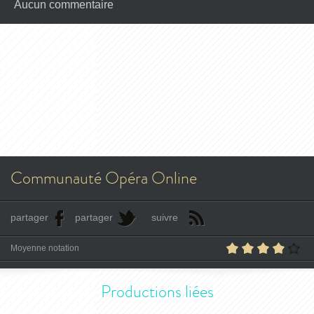
Aucun commentaire
Communauté Opéra Online
partager
partager
suivre
Moyenne notation
Productions liées