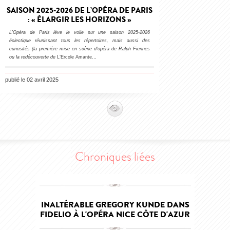
SAISON 2025-2026 DE L’OPÉRA DE PARIS
: « ÉLARGIR LES HORIZONS »
L’Opéra de Paris lève le voile sur une saison 2025-2026
éclectique réunissant tous les répertoires, mais aussi des
curiosités (la première mise en scène d’opéra de Ralph Fiennes
ou la redécouverte de
L’Ercole Amante…
publié le 02 avril 2025
Chroniques liées
INALTÉRABLE GREGORY KUNDE DANS
FIDELIO À L'OPÉRA NICE CÔTE D'AZUR