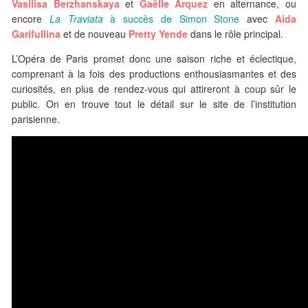
Vasilisa Berzhanskaya
et
Gaëlle Arquez
en alternance, ou
encore
La Traviata
à succès de Simon Stone
avec
Aida
Garifullina
et de nouveau
Pretty Yende
dans le rôle principal.
L’Opéra de Paris promet donc une saison riche et éclectique,
comprenant à la fois des productions enthousiasmantes et des
curiosités, en plus de rendez-vous qui attireront à coup sûr le
public. On en trouve tout le détail sur le site de l’institution
parisienne.