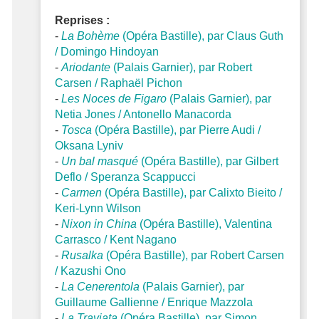
Reprises :
-
La Bohème
(Opéra Bastille), par Claus Guth
/ Domingo Hindoyan
-
Ariodante
(Palais Garnier), par Robert
Carsen / Raphaël Pichon
-
Les Noces de Figaro
(Palais Garnier), par
Netia Jones / Antonello Manacorda
-
Tosca
(Opéra Bastille), par Pierre Audi /
Oksana Lyniv
-
Un bal masqué
(Opéra Bastille), par Gilbert
Deflo / Speranza Scappucci
-
Carmen
(Opéra Bastille), par Calixto Bieito /
Keri-Lynn Wilson
-
Nixon in China
(Opéra Bastille), Valentina
Carrasco / Kent Nagano
-
Rusalka
(Opéra Bastille), par Robert Carsen
/ Kazushi Ono
-
La Cenerentola
(Palais Garnier), par
Guillaume Gallienne / Enrique Mazzola
-
La Traviata
(Opéra Bastille), par Simon