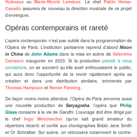
Hubeaux
ou
Marie-Nicole Lemieux
. Le chef
Pablo Heras-
Casado
assurera de nouveau la direction musicale de ce projet
d’envergure.
Opéras contemporains et rareté
L’opéra contemporain n’est pas oublié dans la programmation de
l’Opéra de Paris. L’institution parisienne reprend d’abord
Nixon
in China
de
John Adams
dans la mise en scène de
Valentina
Carrasco
inaugurée en 2023. Si la production
peinait à nous
convaincre
, on se souvient qu’elle avait enthousiasmé le public,
qui aura donc l’opportunité de la revoir rapidement après sa
création et dans une distribution similaire, emmenée par
Thomas Hampson
et
Renée Fleming
.
De façon moins moins attendue, l’Opéra de Paris annonce aussi
une nouvelle production de
Satyagraha
, l’opéra que
Philip
Glass
consacre à la vie de Gandhi. L’ouvrage doit être dirigé par
le chef
Ingo Metzmacher
(qu'on sait grand amateur du
répertoire récent) et confié aux chorégraphes Bobbi Jene Smith
et Or Schraiber. Sur scène, on retrouvera notamment le contre-