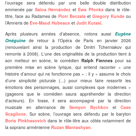
l’ouvrage sera défendu par une belle double distribution
emmenée par
Saioa Hernández
et
Ewa Płonka
dans le rôle-
titre, face au Radames de
Piotr Beczala
et
Gregory Kunde
ou
l’Amneris de
Eve-Maud Hubeaux
et
Judit Kutasi
.
Après plusieurs années d’absence, notons aussi
Eugène
Onéguine
de retour à l’Opéra de Paris en janvier 2026
(renouvelant ainsi la production de Dmitri Tcherniakov qui
remonte à 2008). L'une des originalités de la production tient à
son metteur en scène, le comédien
Ralph Fiennes
pour sa
première mise en scène lyrique, qui entend raconter « une
histoire d’amour qui ne fonctionne pas » : il y « assume le choix
d’une simplicité picturale (...) pour mieux faire ressortir les
émotions des personnages, aussi complexes que modernes »
(gageons que le comédien saura appréhender la direction
d'acteurs). En fosse, il sera accompagné par la direction
musicale en alternance de
Semyon Bychkov
et
Case
Scaglione
. Sur scène, l’ouvrage sera défendu par le baryton
Boris Pinkhasovich
dans le rôle-titre aux côtés notamment de
la soprano arménienne
Ruzan Mantashyan
.