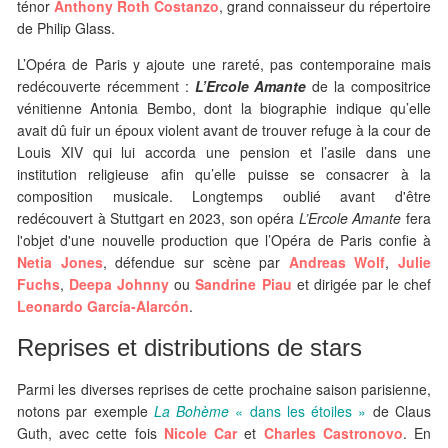
ténor
Anthony Roth Costanzo
, grand connaisseur du répertoire
de Philip Glass.
L’Opéra de Paris y ajoute une rareté, pas contemporaine mais
redécouverte récemment :
L’Ercole Amante
de la compositrice
vénitienne Antonia Bembo, dont la biographie indique qu’elle
avait dû fuir un époux violent avant de trouver refuge à la cour de
Louis XIV qui lui accorda une pension et l’asile dans une
institution religieuse afin qu’elle puisse se consacrer à la
composition musicale. Longtemps oublié avant d'être
redécouvert à Stuttgart en 2023, son opéra
L’Ercole Amante
fera
l'objet d'une nouvelle production que l’Opéra de Paris confie à
Netia Jones
, défendue sur scène par
Andreas Wolf
,
Julie
Fuchs
,
Deepa Johnny
ou
Sandrine Piau
et dirigée par le chef
Leonardo García-Alarcón
.
Reprises et distributions de stars
Parmi les diverses reprises de cette prochaine saison parisienne,
notons par exemple
La Bohème
« dans les étoiles »
de Claus
Guth, avec cette fois
Nicole Car
et
Charles Castronovo
. En