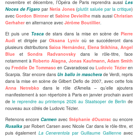
novembre et décembre, l’Opéra de Paris reprendra aussi
Les
Noces de Figaro
par
Netia Jones
(
plutôt saluée par la critique
)
avec
Gordon Bintner
et
Sabine Devieilhe
mais aussi
Christian
Gerhaher
en alternance avec
Jérôme Boutillier
.
Et puis une
Tosca
de stars dans la mise en scène de
Pierre
Audi
et dirigée par
Oksana Lyniv
où se succéderont dans
plusieurs distributions
Saioa Hernández
,
Elena Stikhina
,
Angel
Blue
et
Sondra Radvanovsky
dans le rôle-titre, face
notamment à
Roberto Alagna
,
Jonas Kaufmann
,
Adam Smith
ou
Freddie De Tommaso
en Cavaradossi ou
Ludovic Tézier
en
Scarpia. Star encore dans
Un ballo in maschera
de Verdi, repris
dans la mise en scène de Gilbert Deflo de 2007, avec cette fois
Anna Netrebko
dans le rôle d’Amelia – qu’elle ajoutera
manifestement à son répertoire à Paris en janvier prochain avant
de
le reprendre au printemps 2026 au Staatsoper de Berlin
de
nouveau aux côtés de Ludovic Tézier.
Retenons encore
Carmen
avec
Stéphanie dOustrac
ou encore
Rusalka
par Robert Carsen avec Nicole Car dans le rôle-titre, et
puis également
La Cenerentola
par Guillaume Gallienne
avec