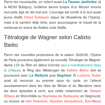
Parmi les nouveautés, on retient aussi
La Fausse Jardinière
(à
la MC93 Bobigny), huitième œuvre lyrique d’un Mozart encore
tout juste âgé de dix-huit ans. L’ouvrage est confié à la tout aussi
jeune cheffe
Chloé Dufresne
(issue de l’Académie de l’Opéra),
mais à la carrière déjà riche, pour accompagner le travail de la
metteuse en scène de théâtre Julie Delille.
Tétralogie de Wagner selon Calixto
Bieito
Parmi ces nouvelles productions de la saison 2025/26, l’Opéra
de Paris poursuivra également sa nouvelle Tétralogie de Wagner.
Après
L’Or du Rhin
en début d’année (
qui a manifestement déçu
la critique
), le
Ring des Nibelungen
de
Calixto Bieito
doit se
poursuivre avec
La Walkyrie
puis
Siegfried
. Si
Ludovic Tézier
avait dû renoncer au premier opus du cycle, on l’attend
successivement dans les rôles de Wotan et du Wanderer dans
les deux épisodes à venir, aux côtés notamment de
Tamara
Wilson
en Brünnhilde ou
Stanislas de Barbeyrac
en Siegmund,
ou encore de
Iain Paterson
,
Günther Groissböck
,
Eve-Maud