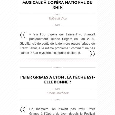
MUSICALE À L’OPÉRA NATIONAL DU
RHIN
Thibault Vicq
« Y’a trop d’gens qui t’aiment », chantait
pudiquement Hélène Ségara en l’an 2000.
Giuditta, clé de voûte de la dernière œuvre lyrique de
Franz Lehár, a le même problème : comment ne pas
l’aimer ? Star mystérieuse, éprise de liberté...
publié le 13 mai 2025
PETER GRIMES À LYON : LA PÊCHE EST-
ELLE BONNE ?
Elodie Martinez
De mémoire, on n’avait pas revu Peter
Grimes à l’Opéra de Lyon depuis le Festival