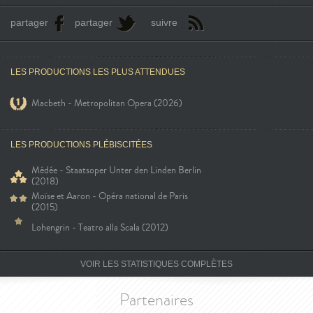
partager
partager
suivre
LES PRODUCTIONS LES PLUS ATTENDUES
Macbeth - Metropolitan Opera (2026)
LES PRODUCTIONS PLÉBISCITÉES
Médée - Staatsoper Unter den Linden Berlin
(2018)
Moïse et Aaron - Opéra national de Paris
(2015)
Lohengrin - Teatro alla Scala (2012)
VOIR LES STATISTIQUES COMPLÈTES
Partenaires