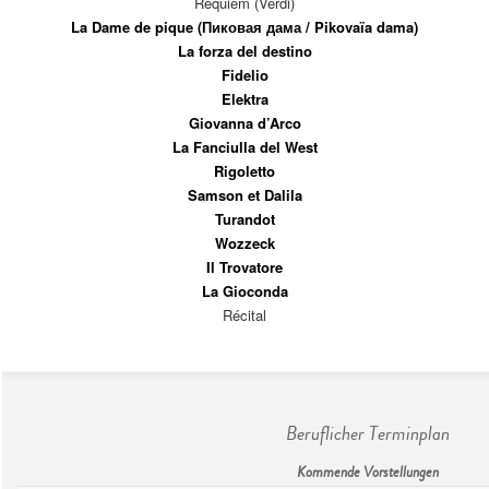
Requiem (Verdi)
La Dame de pique (Пиковая дама / Pikovaïa dama)
La forza del destino
Fidelio
Elektra
Giovanna d’Arco
La Fanciulla del West
Rigoletto
Samson et Dalila
Turandot
Wozzeck
Il Trovatore
La Gioconda
Récital
Beruflicher Terminplan
Kommende Vorstellungen