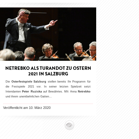
NETREBKO ALS TURANDOT ZU OSTERN
2021 IN SALZBURG
Die
Osterfestspiele Salzburg
stellen bereits Ihr Programm für
die Festspiele 2021 vor. In seiner letzten Spielzeit setzt
Intendanten
Peter Ruzicka
auf Bewährtes. MIt Anna
Netrebko
und ihrem unentbehrlichen Gatten…
Veröffentlicht am 10. März 2020