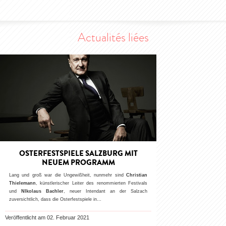
Actualités liées
OSTERFESTSPIELE SALZBURG MIT
NEUEM PROGRAMM
Lang und groß war die Ungewißheit, nunmehr sind
Christian
Thielemann
, künstlerischer Leiter des renommierten Festivals
und
NIkolaus Bachler
, neuer Intendant an der Salzach
zuversichtlich, dass die Osterfestspiele in…
Veröffentlicht am 02. Februar 2021