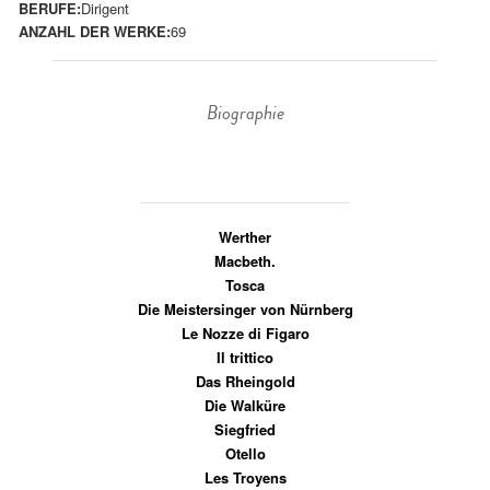
BERUFE:
Dirigent
ANZAHL DER WERKE:
69
Biographie
Werther
Macbeth.
Tosca
Die Meistersinger von Nürnberg
Le Nozze di Figaro
Il trittico
Das Rheingold
Die Walküre
Siegfried
Otello
Les Troyens