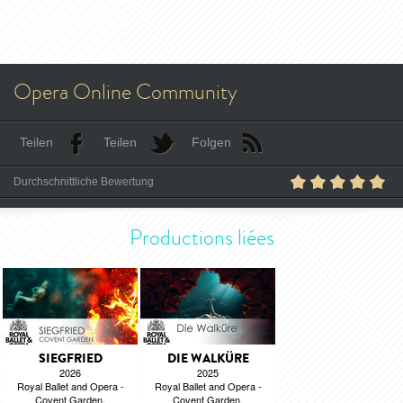
Opera Online Community
Teilen
Teilen
Folgen
Durchschnittliche Bewertung
Productions liées
SIEGFRIED
DIE WALKÜRE
2026
2025
Royal Ballet and Opera -
Royal Ballet and Opera -
Covent Garden.
Covent Garden.