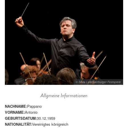
© Silvia Lelli/Salzburger Festspiele
Allgmeine Informationen
NACHNAME:
Pappano
VORNAME:
Antonio
GEBURTSDATUM:
30.12.1959
NATIONALITÄT:
Vereinigtes königreich