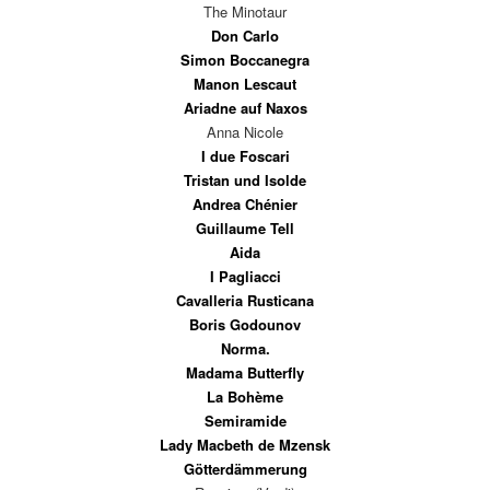
The Minotaur
Don Carlo
Simon Boccanegra
Manon Lescaut
Ariadne auf Naxos
Anna Nicole
I due Foscari
Tristan und Isolde
Andrea Chénier
Guillaume Tell
Aida
I Pagliacci
Cavalleria Rusticana
Boris Godounov
Norma.
Madama Butterfly
La Bohème
Semiramide
Lady Macbeth de Mzensk
Götterdämmerung