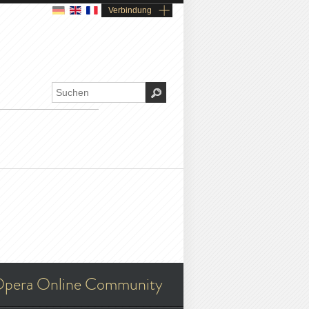
Verbindung
pera Online Community