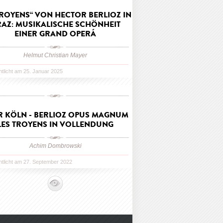
TROYENS“ VON HECTOR BERLIOZ IN
AZ: MUSIKALISCHE SCHÖNHEIT
EINER GRAND OPERÁ
Helmut Christian Mayer
ntlicht am 25. Januar 2025
R KÖLN - BERLIOZ OPUS MAGNUM
LES TROYENS IN VOLLENDUNG
Achim Dombrowski
ntlicht am 27. September 2022