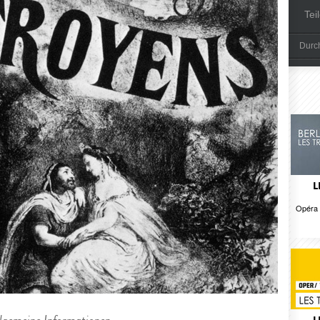
Tei
Durch
L
Opéra 