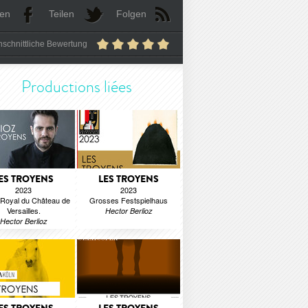
len
Teilen
Folgen
schnittliche Bewertung
Productions liées
ES TROYENS
LES TROYENS
2023
2023
Royal du Château de
Grosses Festspielhaus
Versailles.
Hector Berlioz
Hector Berlioz