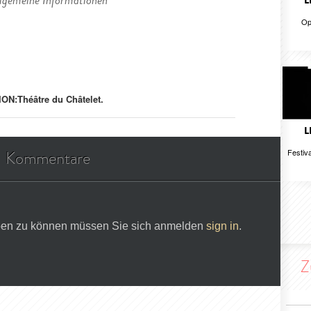
lgemeine Informationen
L
Op
ION:
Théâtre du Châtelet.
L
Festiva
Kommentare
en zu können müssen Sie sich anmelden
sign in
.
Z