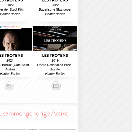
ES TROYENS
LES TROYENS
2022
2022
er der Stadt Köln
Bayerische Staatsoper
Hector Berlioz
Hector Berlioz
ES TROYENS
LES TROYENS
2021
2019
l Berlioz (Côte-Saint-
Opéra National de Paris -
André)
Bastille.
Hector Berlioz
Hector Berlioz
usammengehörige Artikel