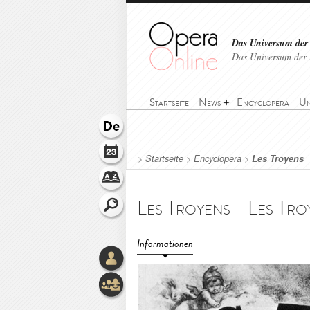
Das Universum der
Das Universum der 
Startseite
News
Encyclopera
Un
>
Startseite
>
Encyclopera
>
Les Troyens
Les Troyens - Les Tro
Informationen