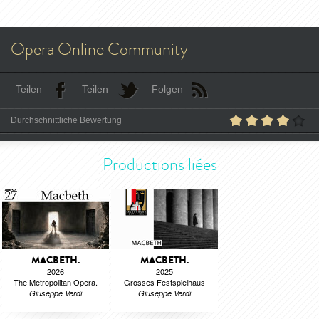
Opera Online Community
Teilen
Teilen
Folgen
Durchschnittliche Bewertung
Productions liées
MACBETH.
MACBETH.
2026
2025
The Metropolitan Opera.
Grosses Festspielhaus
Giuseppe Verdi
Giuseppe Verdi