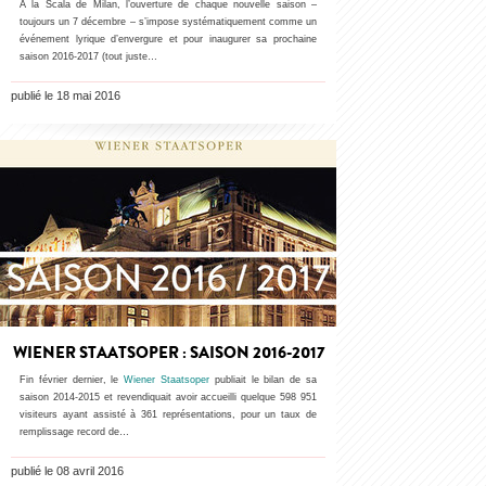
À la Scala de Milan, l’ouverture de chaque nouvelle saison –
toujours un 7 décembre – s’impose systématiquement comme un
événement lyrique d’envergure et pour inaugurer sa prochaine
saison 2016-2017 (tout juste…
publié le 18 mai 2016
WIENER STAATSOPER : SAISON 2016-2017
Fin février dernier, le
Wiener Staatsoper
publiait le bilan de sa
saison 2014-2015 et revendiquait avoir accueilli quelque 598 951
visiteurs ayant assisté à 361 représentations, pour un taux de
remplissage record de…
publié le 08 avril 2016