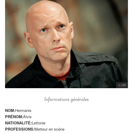
© DR
Informations générales
NOM:
Hermanis
PRÉNOM:
Alvis
NATIONALITÉ:
Lettonie
PROFESSIONS:
Metteur en scène