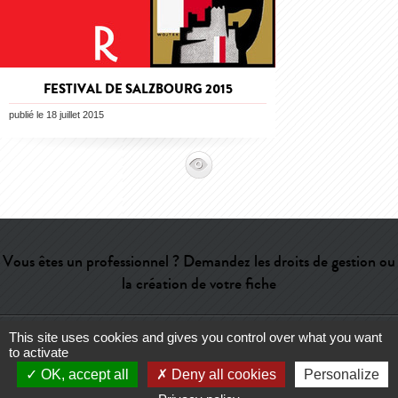
FESTIVAL DE SALZBOURG 2015
publié le 18 juillet 2015
Vous êtes un professionnel ? Demandez les droits de gestion ou
la création de votre fiche
This site uses cookies and gives you control over what you want
Aide
-
Contact
-
Admin
-
Lexique
-
CGU
-
Qui sommes-nous ?
-
to activate
Publicité
OK, accept all
Deny all cookies
Personalize