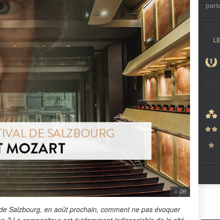
part
L
© DR
l de Salzbourg, en août prochain, comment ne pas évoquer
ion ? Le compositeur est évidemment indissociable de la cité