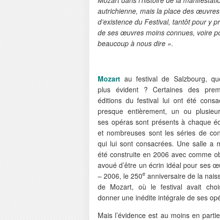
autrichienne, mais la place des œuvres 
d’existence du Festival, tantôt pour y p
de ses œuvres moins connues, voire po
beaucoup à nous dire ».
Mozart
au festival de Salzbourg, qu
plus évident ? Certaines des prem
éditions du festival lui ont été cons
presque entièrement, un ou plusieu
ses opéras sont présents à chaque édi
et nombreuses sont les séries de con
qui lui sont consacrées. Une salle a
été construite en 2006 avec comme obj
avoué d’être un écrin idéal pour ses 
e
– 2006, le 250
anniversaire de la nais
de Mozart, où le festival avait choi
donner une inédite intégrale de ses op
Mais l’évidence est au moins en parti