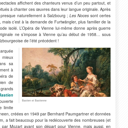
ectacles affichent des chanteurs venus d’un peu partout, et
bitués à chanter ces œuvres dans leur langue originale. Après
se presque naturellement à Salzbourg ;
Les Noces
sont certes
mais c’est à la demande de Furtwängler, plus familier de la
pisode isolé. L’Opéra de Vienne lui-même donne après guerre
originale ne s’impose à Vienne qu’au début de 1958… sous
lzbourgeoise de l’été précédent !
marquée
e mieux
dans sa
mment à
opéra de
bien de
 grands
Bastien
uverte
Bastien et Bastienne
 limite
atineen, créées en 1949 par Bernhard Paumgartner et données
um, a fait beaucoup pour la redécouverte des nombreuses (et
par Mozart avant son départ pour Vienne, mais aussi, en