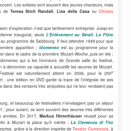
concert. Les solistes sont souvent des jeunes chanteurs, mais
ms de
Teresa Stich Randall
,
Lisa della Casa
ou
Christa
sion d’exploration n’est que tardivement entreprise. Jusqu’en
stienne
inaugural, seuls
L’Enlèvement au Sérail
,
La Flûte
nt au programme de Salzbourg. Il faut attendre 1949 pour que
emière apparition ;
Idomeneo
est au programme pour la
ier dans le cadre de la première Mozart-Woche, puis en été ;
Idomeneo
qui a les honneurs de Grande salle du festival,
n à démontrer sa capacité à accueillir les œuvres de Mozart.
e
stival est naturellement atteint en 2006, pour le 250
t : une édition en DVD garde la trace de l’intégrale de ses
ns dans des versions très amputées qui ne leur rendaient pas
urg, et beaucoup de festivaliers n’envisagent pas un séjour
 ; pour autant, ce sont souvent des œuvres très différentes
res années. En 2017,
Markus Hinterhäuser
réussit pour sa
in à Mozart la place qu’il mérite :
La Clemenza di Tito
rprise, grâce à la direction inspirée de
Teodor Currentzis
, à