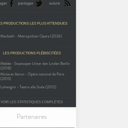
ager
partager
suivre
ES PRODUCTIONS LES PLUS ATTENDUES
Macbeth - Metropolitan Opera (2026)
LES PRODUCTIONS PLÉBISCITÉES
Médée - Staatsoper Unter den Linden Berlin
(2018)
Moïse et Aaron - Opéra national de Paris
(2015)
Lohengrin - Teatro alla Scala (2012)
VOIR LES STATISTIQUES COMPLÈTES
Partenaires