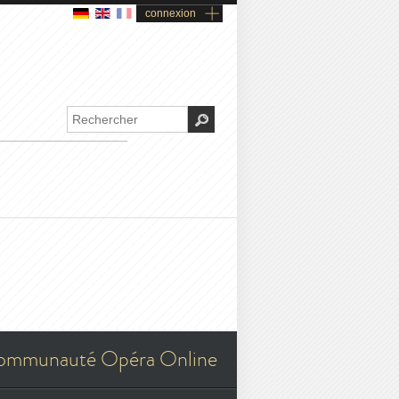
connexion
ommunauté Opéra Online