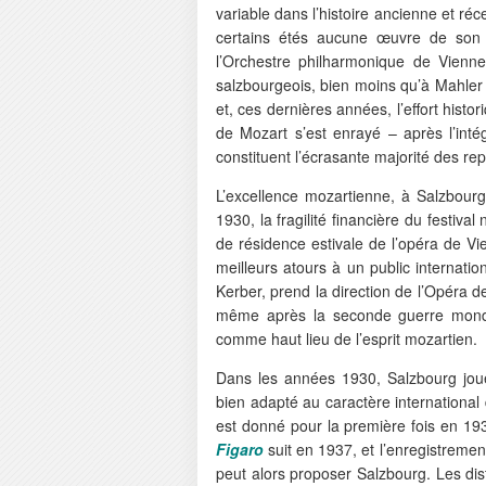
variable dans l’histoire ancienne et r
certains étés aucune œuvre de son 
l’Orchestre philharmonique de Vien
salzbourgeois, bien moins qu’à Mahler 
et, ces dernières années, l’effort hist
de Mozart s’est enrayé – après l’inté
constituent l’écrasante majorité des re
L’excellence mozartienne, à Salzbour
1930, la fragilité financière du festiv
de résidence estivale de l’opéra de Vie
meilleurs atours à un public internatio
Kerber, prend la direction de l’Opéra 
même après la seconde guerre mondi
comme haut lieu de l’esprit mozartien.
Dans les années 1930, Salzbourg joue
bien adapté au caractère international 
est donné pour la première fois en 193
Figaro
suit en 1937, et l’enregistremen
peut alors proposer Salzbourg. Les dis