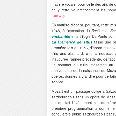
matière vocale, pour celle des airs de 
on y retrouve précocement les no
Ludwig
.
En matière d’opéra, pourtant, cette mis
1948, à l’exception du
Bastien et Ba
enchantée
et la trilogie Da Ponte so
La Clémence de Titus
fasse une pr
première fois en 1956, d’abord en janv
cinq ans plus tard, c’est à nouveau
inaugurée l’année précédente, de faço
Le sommet du culte mozartien au Fe
anniversaire de la naissance de Mozar
opéras, donnés à vrai dire pour certai
service.
Mozart est un passage obligé à Salzbo
salzbourgeois sans un opéra de Mozart
qui ont fait l’événement ces derniè
première programmation à donner enf
conquiert le public salzbourgeois par su