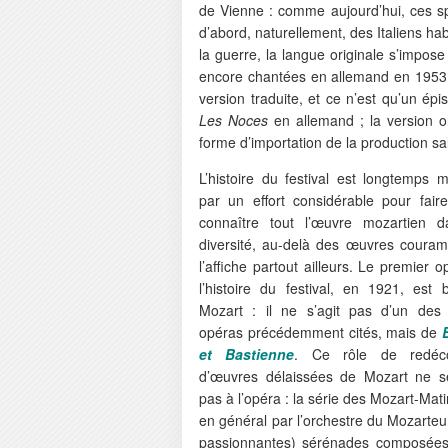
de Vienne : comme aujourd’hui, ces sp
d’abord, naturellement, des Italiens ha
la guerre, la langue originale s’impo
encore chantées en allemand en 1953, 
version traduite, et ce n’est qu’un é
Les Noces
en allemand ; la version 
forme d’importation de la production sa
L’histoire du festival est longtemps 
par un effort considérable pour fair
connaître tout l’œuvre mozartien 
diversité, au-delà des œuvres coura
l’affiche partout ailleurs. Le premier 
l’histoire du festival, en 1921, est 
Mozart : il ne s’agit pas d’un des
opéras précédemment cités, mais de
et Bastienne
. Ce rôle de redéco
d’œuvres délaissées de Mozart ne se
pas à l’opéra : la série des Mozart-M
en général par l’orchestre du Mozarte
passionnantes) sérénades composées 