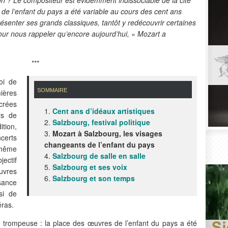
de l’enfant du pays a été variable au cours des cent ans
résenter ses grands classiques, tantôt y redécouvrir certaines
ur nous rappeler qu’encore aujourd’hui, « Mozart a
***
oi de
sommaire
ières
acrées
1.
Cent ans d’idéaux artistiques
rs de
2.
Salzbourg, festival politique
tion,
3.
Mozart à Salzbourg, les visages
certs
changeants de l’enfant du pays
 même
4.
Salzbourg de salle en salle
ectif
5.
Salzbourg et ses voix
œuvres
6.
Salzbourg et son temps
sance
si de
éras.
e trompeuse : la place des œuvres de l’enfant du pays a été