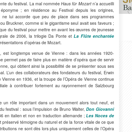
écente du festival. La mal nommée
Haus für Mozart
n’a accueilli
éponyme ; en résidence au Festival depuis les origines,
ne ne lui accorde que peu de place dans ses programmes
ou Bruckner, comme si le gigantisme seul avait ses faveurs ;
orique du festival pour mettre en avant les œuvres de jeunesse
grale de 2006, la trilogie Da Ponte et
La Flûte enchantée
présentations d’opéras de Mozart.
g, est longtemps venue de Vienne : dans les années 1920-
al ne permet pas de faire plus en matière d’opéra que de servir
nne, qui obtient ainsi la possibilité de se présenter sous ses
nal. L’un des collaborateurs des fondateurs du festival, Erwin
de Vienne en 1936, et la troupe de l’Opéra de Vienne continue
ale à contribuer fortement au rayonnement de Salzbourg
 un rôle important dans un mouvement alors tout neuf, et
du festival : sous l’impulsion de Bruno Walter,
Don Giovanni
6 en italien et non en traduction allemande ;
Les Noces de
t préservé témoigne du naturel et de la force vitale de ce que
tributions ne sont dès lors plus uniquement celles de l’Opéra