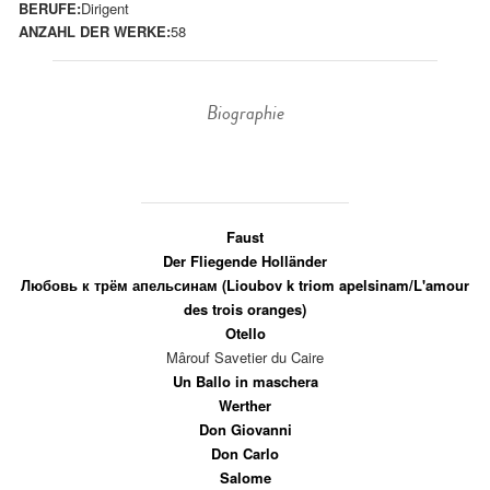
BERUFE:
Dirigent
ANZAHL DER WERKE:
58
Biographie
Faust
Der Fliegende Holländer
Любовь к трём апельсинам (Lioubov k triom apelsinam/L'amour
des trois oranges)
Otello
Mârouf Savetier du Caire
Un Ballo in maschera
Werther
Don Giovanni
Don Carlo
Salome