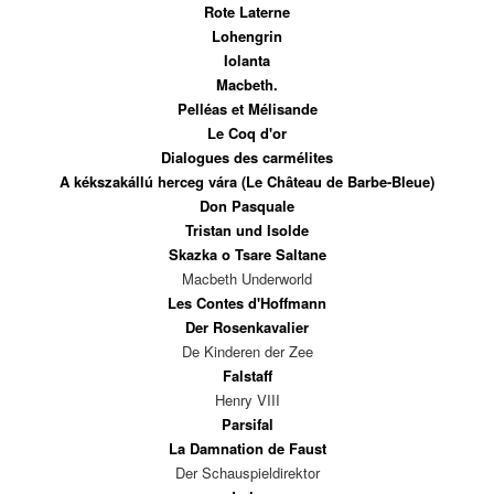
Rote Laterne
Lohengrin
Iolanta
Macbeth.
Pelléas et Mélisande
Le Coq d'or
Dialogues des carmélites
A kékszakállú herceg vára (Le Château de Barbe-Bleue)
Don Pasquale
Tristan und Isolde
Skazka o Tsare Saltane
Macbeth Underworld
Les Contes d'Hoffmann
Der Rosenkavalier
De Kinderen der Zee
Falstaff
Henry VIII
Parsifal
La Damnation de Faust
Der Schauspieldirektor