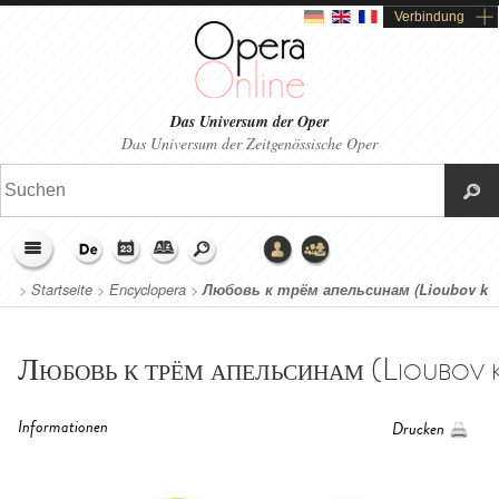
Verbindung
Das Universum der Oper
Das Universum der Zeitgenössische Oper
>
Startseite
>
Encyclopera
>
Любовь к трём апельсинам (Lioubov k
triom apelsinam/L'amour des trois oranges)
Любовь к трём апельсинам (Lioubov k 
Informationen
Drucken