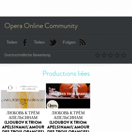
Opera Online Community
Teilen
Teilen
Folgen
Durchschnittliche Bewertung
Productions liées
ЛЮБОВЬ К ТРЁМ
ЛЮБОВЬ К ТРЁМ
АПЕЛЬСИНАМ
АПЕЛЬСИНАМ
(LIOUBOV K TRIOM
(LIOUBOV K TRIOM
APELSINAM/L'AMOUR
APELSINAM/L'AMOUR
DES TROIS ORANGES)
DES TROIS ORANGES)