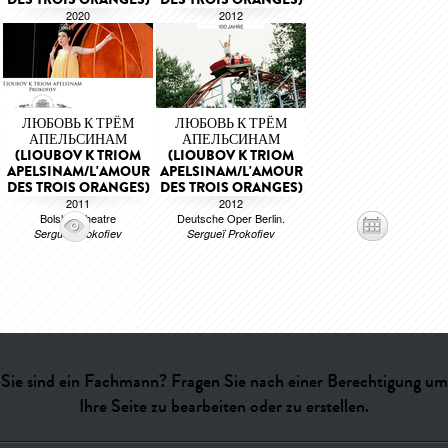
2020
2012
Opéra National de Nancy
Opéra National de Paris -
Lorraine.
Bastille.
Sergueï Prokofiev
Sergueï Prokofiev
ЛЮБОВЬ К ТРЁМ
ЛЮБОВЬ К ТРЁМ
АПЕЛЬСИНАМ
АПЕЛЬСИНАМ
(LIOUBOV K TRIOM
(LIOUBOV K TRIOM
APELSINAM/L'AMOUR
APELSINAM/L'AMOUR
DES TROIS ORANGES)
DES TROIS ORANGES)
2011
2012
Bolshoi Theatre
Deutsche Oper Berlin.
Sergueï Prokofiev
Sergueï Prokofiev
Sie sind ein Fachmann? Fragen Sie nach einer Berechtigung um
Ihre Seite zu bearbeiten oder zu erstellen.