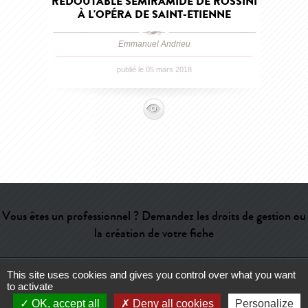
REDOUTABLE SEMIRAMIDE DE ROSSINI
À L'OPÉRA DE SAINT-ETIENNE
Emmanuel Andrieu
publié le 05 mars 2018
Vous êtes un professionnel ? Demandez les droits de gestion ou
la création de votre fiche
This site uses cookies and gives you control over what you want
Aide
-
Contact
-
Admin
-
Lexique
-
CGU
-
Qui sommes-nous ?
-
to activate
Publicité
OK, accept all
Deny all cookies
Personalize