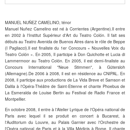
MANUEL NUÑEZ CAMELINO, ténor
Manuel Nuñez Camelino est né à Corrientes (Argentine).Il entre
en 2002 à l'Institut Supérieur d'Art du Teatro Colón. Il fait ses
débuts au Teatro Avenida de Buenos Aires dans le rôle de Beppe
(I Pagliacci).Il est finaliste du 1er Concours « Nouvelles Voix du
Teatro Colón ». En 2005, Il participe à Don Quichotte et Lucia di
Lammermoor au Teatro Colón. En 2005, il est demi-finaliste au
Concours International "Neue Stimmen", à Gütersloh
(Allemagne).De 2006 à 2008, il est en résidence au CNIPAL. En
2008, il participe aux productions de La Vida Breve et Samson et
Dalila à l'Opéra-Théâtre de Saint-Etienne et chante Phoebus de
La Esmeralda de Louise Bertin au Festival de Radio France et
Montpellier.
En octobre 2008, il entre à l'Atelier Lyrique de l'Opéra national de
Paris avec lequel il se produit en concert à Bucarest, à
l'Auditorium du Louvre, au Palais Garnier avec l'Orchestre de
l'Opéra national de Paris et à la Villa Médicis à Rome. Il chante