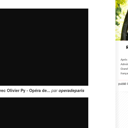
Après
Admèt
Grand
franç
publié
c Olivier Py - Opéra de...
par
operadeparis