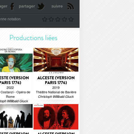
ager
partager
suivre
nne notation
Productions liées
ESTE (VERSION
ALCESTE (VERSION
PARIS 1776)
PARIS 1776)
2022
2019
 Costanzi - Opéra de
Théâtre National de Bavière
Rome
Christoph Willibald Gluck
toph Willibald Gluck