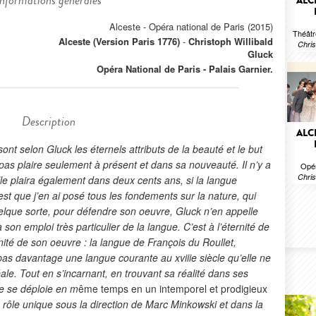
Informations générales
ALC
Alceste - Opéra national de Paris (2015)
Théâtr
Alceste (Version Paris 1776)
-
Christoph Willibald
Chris
Gluck
Opéra National de Paris - Palais Garnier.
Description
ALC
 sont selon Gluck les éternels attributs de la beauté et le but
 pas plaire seulement à présent et dans sa nouveauté. Il n’y a
Opér
Chris
lle plaira également dans deux cents ans, si la langue
est que j’en ai posé tous les fondements sur la nature, qui
elque sorte, pour défendre son oeuvre, Gluck n’en appelle
on emploi très particulier de la langue. C’est à l’éternité de
ité de son oeuvre : la langue de François du Roullet,
it pas davantage une langue courante au xviiie siècle qu’elle ne
éale. Tout en s’incarnant, en trouvant sa réalité dans ses
te se déploie en m
ême temps en un intemporel et prodigieux
rôle unique sous la direction de Marc Minkowski et dans la