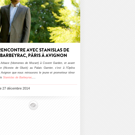
RENCONTRE AVEC STANISLAS DE
BARBEYRAC, PÂRIS À AVIGNON
 Arbace (
Idomeneo
de Mozart) à Covent Garden, et avant
e (
Alceste
de Gluck) au Palais Garnier, c'est à l'Opéra
 Avignon que nous retrouvons le jeune et prometteur ténor
ais
Stanislas de Barbeyrac
,
…
 le 27 décembre 2014