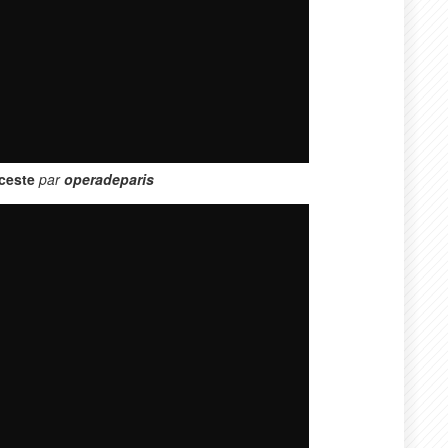
ceste
par
operadeparis