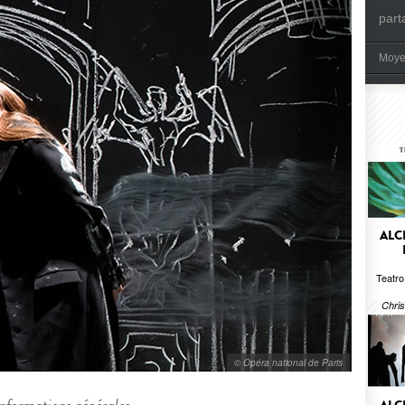
part
Moye
ALC
Teatro
Chris
© Opéra national de Paris