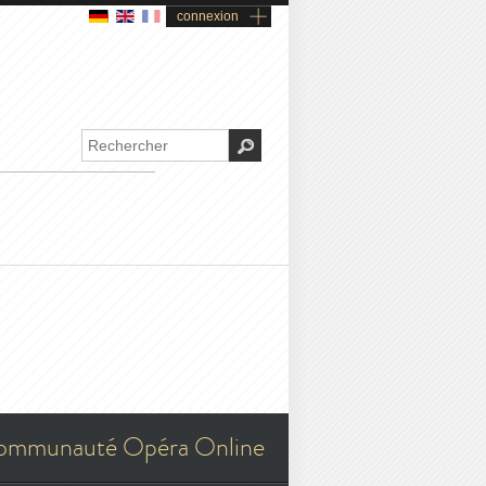
connexion
ommunauté Opéra Online