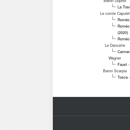
Baron Duphol
La Trav
Le comte Capulet
Roméo e
Roméo e
(2020)
Roméo 
Le Dancaïre
Carmen 
Wagner
Faust -
Baron Scarpia
Tosca 