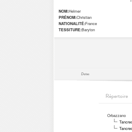
NOM:
Helmer
PRÉNOM:
Christian
NATIONALITÉ:
France
TESSITURE:
Baryton
Dates
Répertoire
Orbazzano
Tancred
Tancre