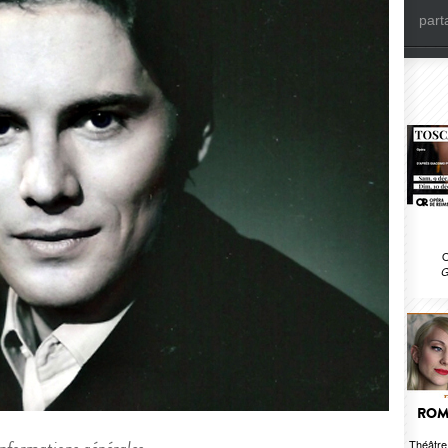
part
O
G
ROMÉ
Théâtr