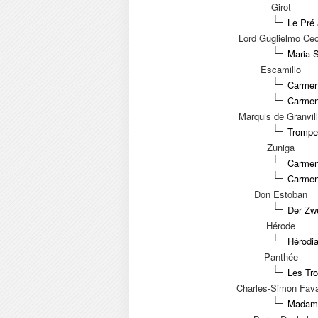
Girot
Le Pré
Lord Guglielmo Cec
Maria 
Escamillo
Carmen
Carmen
Marquis de Granvil
Trompe-
Zuniga
Carmen 
Carmen
Don Estoban
Der Zw
Hérode
Hérodia
Panthée
Les Tro
Charles-Simon Fava
Madame