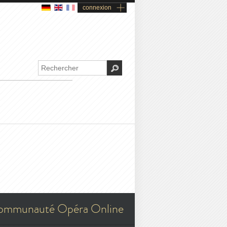
connexion
ommunauté Opéra Online