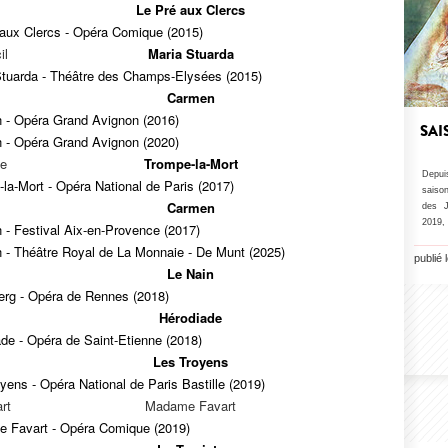
Le Pré aux Clercs
 aux Clercs - Opéra Comique (2015)
il
Maria Stuarda
Stuarda - Théâtre des Champs-Elysées (2015)
Carmen
 - Opéra Grand Avignon (2016)
SAI
 - Opéra Grand Avignon (2020)
le
Trompe-la-Mort
Depui
la-Mort - Opéra National de Paris (2017)
saiso
Carmen
des J
2019, 
- Festival Aix-en-Provence (2017)
 - Théâtre Royal de La Monnaie - De Munt (2025)
publié
Le Nain
erg - Opéra de Rennes (2018)
Hérodiade
de - Opéra de Saint-Etienne (2018)
Les Troyens
yens - Opéra National de Paris Bastille (2019)
rt
Madame Favart
 Favart - Opéra Comique (2019)