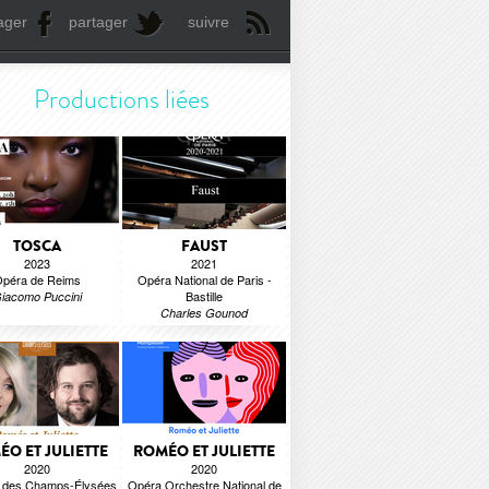
ager
partager
suivre
Productions liées
TOSCA
FAUST
2023
2021
péra de Reims
Opéra National de Paris -
Bastille
iacomo Puccini
Charles Gounod
O ET JULIETTE
ROMÉO ET JULIETTE
2020
2020
e des Champs-Élysées
Opéra Orchestre National de