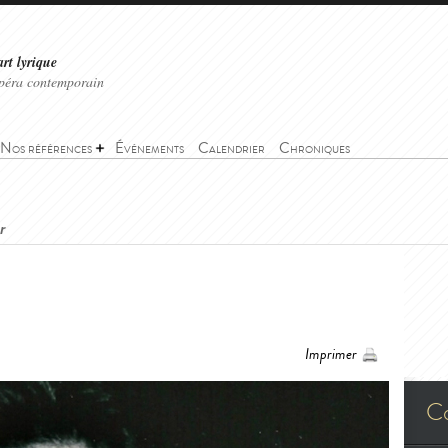
art lyrique
'opéra contemporain
Nos références
Événements
Calendrier
Chroniques
r
Imprimer
C