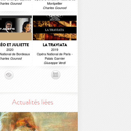
Montpellier
harles Gounod
Charles Gounod
O ET JULIETTE
LA TRAVIATA
2020
2019
National de Bordeaux
Opéra National de Paris -
Palais Garnier
harles Gounod
Giuseppe Verdi
Actualités liées