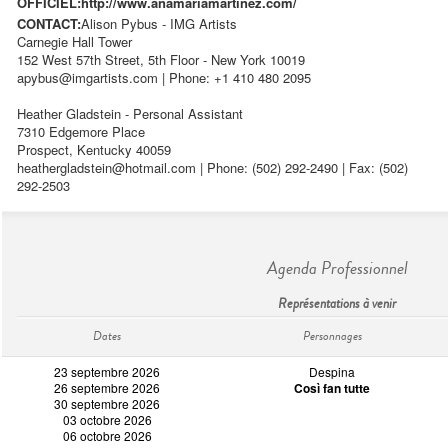
OFFICIEL:
http://www.anamariamartinez.com/
CONTACT:
Alison Pybus - IMG Artists
Carnegie Hall Tower
152 West 57th Street, 5th Floor - New York 10019
apybus@imgartists.com
| Phone: +1 410 480 2095
Heather Gladstein - Personal Assistant
7310 Edgemore Place
Prospect, Kentucky 40059
heathergladstein@hotmail.com
| Phone: (502) 292-2490 | Fax: (502)
292-2503
Agenda Professionnel
Représentations à venir
Dates
Personnages
23 septembre 2026
Despina
26 septembre 2026
Così fan tutte
30 septembre 2026
03 octobre 2026
06 octobre 2026