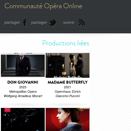
Communauté Opéra Online
partager
partager
suivre
Productions liées
DON GIOVANNI
MADAME BUTTERFLY
2023
2021
Metropolitan Opera
Opernhaus Zürich
Wolfgang Amadeus Mozart
Giacomo Puccini