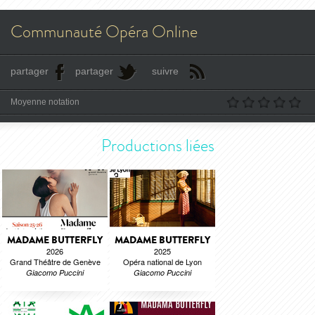
Communauté Opéra Online
partager
partager
suivre
Moyenne notation
Productions liées
MADAME BUTTERFLY
MADAME BUTTERFLY
2026
2025
Grand Théâtre de Genève
Opéra national de Lyon
Giacomo Puccini
Giacomo Puccini