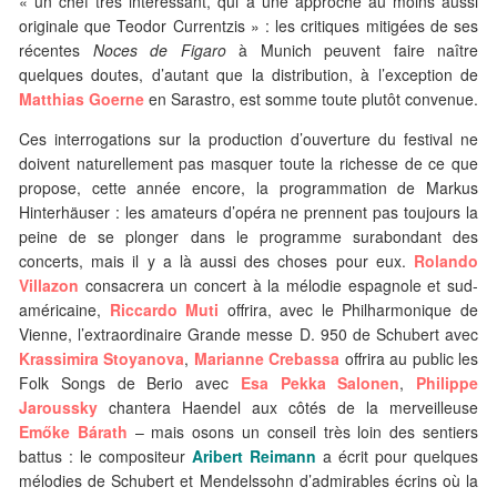
« un chef très intéressant, qui a une approche au moins aussi
originale que Teodor Currentzis » : les critiques mitigées de ses
récentes
Noces de Figaro
à Munich peuvent faire naître
quelques doutes, d’autant que la distribution, à l’exception de
Matthias Goerne
en Sarastro, est somme toute plutôt convenue.
Ces interrogations sur la production d’ouverture du festival ne
doivent naturellement pas masquer toute la richesse de ce que
propose, cette année encore, la programmation de Markus
Hinterhäuser : les amateurs d’opéra ne prennent pas toujours la
peine de se plonger dans le programme surabondant des
concerts, mais il y a là aussi des choses pour eux.
Rolando
Villazon
consacrera un concert à la mélodie espagnole et sud-
américaine,
Riccardo Muti
offrira, avec le Philharmonique de
Vienne, l’extraordinaire Grande messe D. 950 de Schubert avec
Krassimira Stoyanova
,
Marianne Crebassa
offrira au public les
Folk Songs de Berio avec
Esa Pekka Salonen
,
Philippe
Jaroussky
chantera Haendel aux côtés de la merveilleuse
Emőke Bárath
– mais osons un conseil très loin des sentiers
battus : le compositeur
Aribert Reimann
a écrit pour quelques
mélodies de Schubert et Mendelssohn d’admirables écrins où la