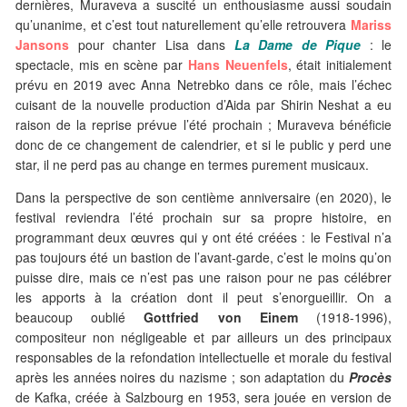
dernières, Muraveva a suscité un enthousiasme aussi soudain
qu’unanime, et c’est tout naturellement qu’elle retrouvera
Mariss
Jansons
pour chanter Lisa dans
La Dame de Pique
: le
spectacle, mis en scène par
Hans Neuenfels
, était initialement
prévu en 2019 avec Anna Netrebko dans ce rôle, mais l’échec
cuisant de la nouvelle production d’Aida par Shirin Neshat a eu
raison de la reprise prévue l’été prochain ; Muraveva bénéficie
donc de ce changement de calendrier, et si le public y perd une
star, il ne perd pas au change en termes purement musicaux.
Dans la perspective de son centième anniversaire (en 2020), le
festival reviendra l’été prochain sur sa propre histoire, en
programmant deux œuvres qui y ont été créées : le Festival n’a
pas toujours été un bastion de l’avant-garde, c’est le moins qu’on
puisse dire, mais ce n’est pas une raison pour ne pas célébrer
les apports à la création dont il peut s’enorgueillir. On a
beaucoup oublié
Gottfried von Einem
(1918-1996),
compositeur non négligeable et par ailleurs un des principaux
responsables de la refondation intellectuelle et morale du festival
après les années noires du nazisme ; son adaptation du
Procès
de Kafka, créée à Salzbourg en 1953, sera jouée en version de