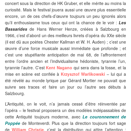
concert sous la direction de HK Gruber, et elle mérite au moins la
curiosité. Mais le festival jouera aussi une œuvre plus essentielle
encore, un de ces chefs-d’œuvre toujours un peu ignorés alors
qu’il enthousiasme tous ceux qui ont la chance de le voir :
Les
Bassarides
de Hans Werner Henze, créées à Salzbourg en
1966, c’est d’abord un des meilleurs livrets d’opéra du XXe siècle
(il est dû aux poètes Chester Kallman et W. H. Auden) ; c’est une
œuvre d’une force musicale aussi immédiate que profonde ; et
c’est une stupéfiante anticipation de mai 68, de l’affrontement
entre l’ordre ancien et l’individualisme hédoniste, tyrannie l’un,
tyrannie l’autre. C’est
Kent Nagano
qui sera dans la fosse, et la
mise en scène est confiée à
Krzysztof Warlikowski
– lui qui a
été révélé au monde lyrique par Gérard Mortier ne pouvait que
suivre ses traces et faire un jour ou l’autre ses débuts à
Salzbourg.
L’Antiquité, on le voit, n’a jamais cessé d’être réinventée par
l’opéra – le festival proposera un des modèles indépassables de
cette Antiquité toujours moderne, avec
Le couronnement de
Poppée
de Monteverdi. Plus que la direction toujours fort sage
de
William Christie
, c’est la distribution qui attire l’attention :