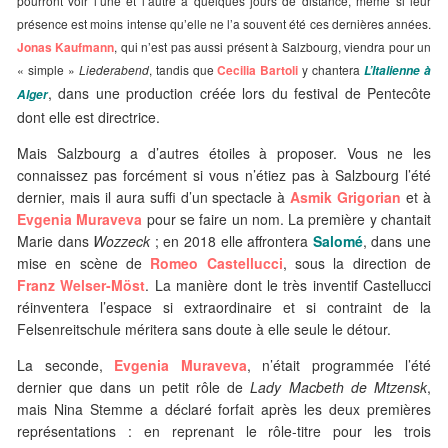
pourront voir l’une et l’autre à quelques jours de distance, même si leur
présence est moins intense qu’elle ne l’a souvent été ces dernières années.
Jonas Kaufmann
, qui n’est pas aussi présent à Salzbourg, viendra pour un
« simple »
Liederabend
, tandis que
Cecilia Bartoli
y chantera
L’Italienne à
, dans une production créée lors du festival de Pentecôte
Alger
dont elle est directrice.
Mais Salzbourg a d’autres étoiles à proposer. Vous ne les
connaissez pas forcément si vous n’étiez pas à Salzbourg l’été
dernier, mais il aura suffi d’un spectacle à
Asmik Grigorian
et à
Evgenia Muraveva
pour se faire un nom. La première y chantait
Marie dans
Wozzeck
; en 2018 elle affrontera
Salomé
, dans une
mise en scène de
Romeo Castellucci
, sous la direction de
Franz Welser-Möst
. La manière dont le très inventif Castellucci
réinventera l’espace si extraordinaire et si contraint de la
Felsenreitschule méritera sans doute à elle seule le détour.
La seconde,
Evgenia Muraveva
, n’était programmée l’été
dernier que dans un petit rôle de
Lady Macbeth de Mtzensk
,
mais Nina Stemme a déclaré forfait après les deux premières
représentations : en reprenant le rôle-titre pour les trois