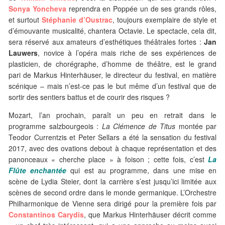
Sonya Yoncheva
reprendra en Poppée un de ses grands rôles,
et surtout
Stéphanie d’Oustrac
, toujours exemplaire de style et
d’émouvante musicalité, chantera Octavie. Le spectacle, cela dit,
sera réservé aux amateurs d’esthétiques théâtrales fortes :
Jan
Lauwers
, novice à l’opéra mais riche de ses expériences de
plasticien, de chorégraphe, d’homme de théâtre, est le grand
pari de Markus Hinterhäuser, le directeur du festival, en matière
scénique – mais n’est-ce pas le but même d’un festival que de
sortir des sentiers battus et de courir des risques ?
Mozart, l’an prochain, paraît un peu en retrait dans le
programme salzbourgeois :
La Clémence de Titus
montée par
Teodor Currentzis et Peter Sellars a été la sensation du festival
2017, avec des ovations debout à chaque représentation et des
panonceaux « cherche place » à foison ; cette fois, c’est
La
Flûte enchantée
qui est au programme, dans une mise en
scène de Lydia Steier, dont la carrière s’est jusqu’ici limitée aux
scènes de second ordre dans le monde germanique. L’Orchestre
Philharmonique de Vienne sera dirigé pour la première fois par
Constantinos Carydis
, que Markus Hinterhäuser décrit comme