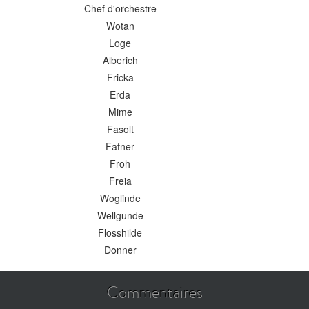
Chef d'orchestre
Wotan
Loge
Alberich
Fricka
Erda
Mime
Fasolt
Fafner
Froh
Freia
Woglinde
Wellgunde
Flosshilde
Donner
Commentaires