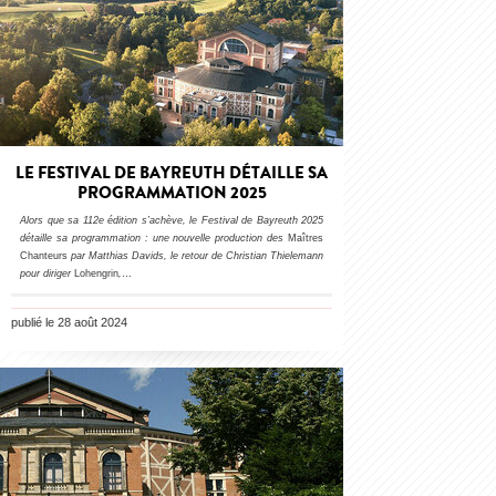
LE FESTIVAL DE BAYREUTH DÉTAILLE SA
PROGRAMMATION 2025
Alors que sa 112e édition s’achève, le Festival de Bayreuth 2025
détaille sa programmation : une nouvelle production des
Maîtres
Chanteurs
par Matthias Davids, le retour de Christian Thielemann
pour diriger
Lohengrin
,
…
publié le 28 août 2024