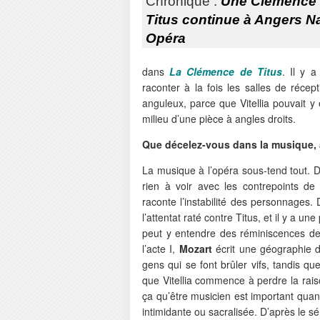
Chronique :
Une Clémence
Titus continue à Angers N
Opéra
dans
La Clémence de Titus
. Il y a
raconter à la fois les salles de récep
anguleux, parce que Vitellia pouvait y ê
milieu d’une pièce à angles droits.
Que décelez-vous dans la musique, 
La musique à l’opéra sous-tend tout.
rien à voir avec les contrepoints de 
raconte l’instabilité des personnages
l’attentat raté contre Titus, et il y a un
peut y entendre des réminiscences de 
l’acte I,
Mozart
écrit une géographie de
gens qui se font brûler vifs, tandis q
que Vitellia commence à perdre la ra
ça qu’être musicien est important quan
intimidante ou sacralisée. D’après le s