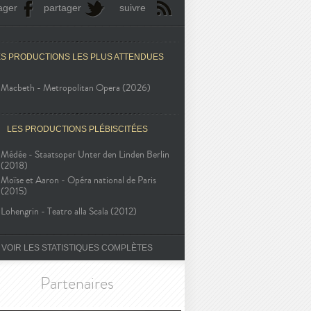
ager
partager
suivre
ES PRODUCTIONS LES PLUS ATTENDUES
Macbeth - Metropolitan Opera (2026)
LES PRODUCTIONS PLÉBISCITÉES
Médée - Staatsoper Unter den Linden Berlin
(2018)
Moïse et Aaron - Opéra national de Paris
(2015)
Lohengrin - Teatro alla Scala (2012)
VOIR LES STATISTIQUES COMPLÈTES
Partenaires