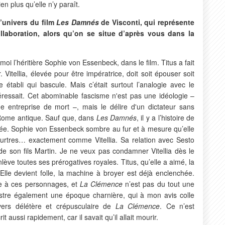
n plus qu’elle n’y paraît.
l’univers du film
Les Damnés
de Visconti, qui représente
llaboration, alors qu’on se situe d’après vous dans la
moi l’héritière Sophie von Essenbeck, dans le film. Titus a fait
Vitellia, élevée pour être impératrice, doit soit épouser soit
e établi qui bascule. Mais c’était surtout l’analogie avec le
téressait. Cet abominable fascisme n'est pas une idéologie –
e entreprise de mort –, mais le délire d'un dictateur sans
a Rome antique. Sauf que, dans
Les Damnés
, il y a l’histoire de
avée. Sophie von Essenbeck sombre au fur et à mesure qu’elle
tres… exactement comme Vitellia. Sa relation avec Sesto
de son fils Martin. Je ne veux pas condamner Vitellia dès le
lève toutes ses prérogatives royales. Titus, qu’elle a aimé, la
Elle devient folle, la machine à broyer est déjà enclenchée.
ce à ces personnages, et
La Clémence
n’est pas du tout une
lustre également une époque charnière, qui à mon avis colle
ivers délétère et crépusculaire de
La Clémence
. Ce n’est
it aussi rapidement, car il savait qu’il allait mourir.