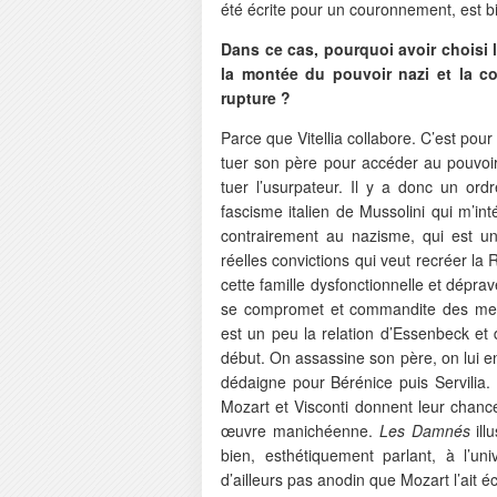
été écrite pour un couronnement, est bie
Dans ce cas, pourquoi avoir choisi 
la montée du pouvoir nazi et la co
rupture ?
Parce que Vitellia collabore. C’est pour 
tuer son père pour accéder au pouvoir. 
tuer l’usurpateur. Il y a donc un ordr
fascisme italien de Mussolini qui m’in
contrairement au nazisme, qui est un
réelles convictions qui veut recréer l
cette famille dysfonctionnelle et dépr
se compromet et commandite des meur
est un peu la relation d’Essenbeck et 
début. On assassine son père, on lui en
dédaigne pour Bérénice puis Servilia. 
Mozart et Visconti donnent leur chan
œuvre manichéenne.
Les Damnés
il
bien, esthétiquement parlant, à l’un
d’ailleurs pas anodin que Mozart l’ait écr