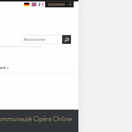
connexion
urs »
ommunauté Opéra Online