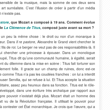
et sensible de la musique, mais la somme de ces deux sens
rt surréaliste. C’est l’illusion de créer à partir d’un média
i n’existe pas.
astore
, que Mozart a composé à 19 ans. Comment évolue
 de
La Clémence de Titus
, composé juste avant sa mort ?
 un peu la même chose : le droit ou non d’un monarque à
reur. Dans
Il re pastore
, Alexandre le Grand vient chercher le
fils de roi. Le berger ne veut pas de ces responsabilités-là. Il
lui chercher une princesse à épouser. Dans un monologue
upé, Titus dit qu’une communauté humaine, à égalité, serait
olent du dilemme dans la mise en scène : Titus fait torturer son
otalement folle. Il gracie sur un champ de ruines, donc est-ce
comme Titus n’a pas les coudées franches : on lui a interdit
ser Servilia, qui se refuse à lui. Et Titus accepte la situation
itaire, assez peu heureux dans sa fonction. Titus est le rôle-
éveloppé, dans une écriture très archaïque par rapport aux
opre pouvoir n’existait déjà plus. Mozart était un homme des
t vu de la Révolution française. Il utilisait le pouvoir pour
à contester cet État monarchique. Je crois que l’œuvre, qui a