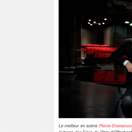
Le metteur en scène
Pierre-Emmanue
lectures des
Fées du Rhin
d’Offenba