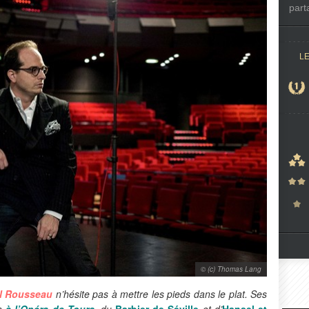
part
L
© (c) Thomas Lang
l Rousseau
n’hésite pas à mettre les pieds dans le plat. Ses
ch
à l’Opéra de Tours
, du
Barbier de Séville
et d’
Hansel et