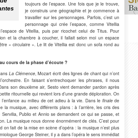
 de
toujours de l’espace. Une fois que je le trouve,
antes
je construis une géographie et je commence à
travailler sur les personnages. Parfois, c’est un
personnage qui crée l’espace, comme Vitellia
 l’espace de Vitellia, puis par ricochet celui de Titus. Pour
tion et la chambre à coucher, il fallait selon moi un espace
tre « circulaire ». Le lit de Vitellia est donc un sofa rond au
au cours de la phase d’écoute ?
 Dans
La Clémence
, Mozart écrit des lignes de chant qui n’ont
l’orchestre. En faisant s’entrechoquer les phrases, il nous
. Dans son deuxième air, Sesto vient demander pardon après
e petite ritournelle qui revient lors d’une grande déploration. On
l’enfance au milieu de cet adieu à la vie. Dans le
finale
de
 la musique, avec différents plans : à l’arrière, les cris des
ue Servilia, Publio et Annio se demandent ce qui se passe, et
ison. La musique nous donne énormément de clés. C’est pour
d on fait de la mise en scène d’opéra : la musique n’est plus
émiologue George Steiner, il y a dans l’opéra le sens immédiat