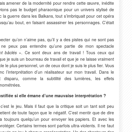
voulais amener de la modernité pour rendre cette œuvre, inédite
vions pas le budget pharaonique pour un univers stylisé de
 la guerre dans les Balkans, tout s’imbriquait pour cet opéra
 jusqu’au bout, en faisant assassiner les personnages. C’était
pecter qu’on n’aime pas, qu’il y a des pistes qui ne sont pas
 ne peux pas entendre qu’une partie de mon spectacle
nt bâclés
». Ce sont deux ans de travail ! Tous ceux qui
que je suis un bourreau de travail et que je ne laisse vraiment
e le plus personnel, un de ceux dont je suis le plus fier. Vous
c l’interprétation d’un réalisateur sur mon travail. Dans le
disparu, comme la subtilité des lumières, les effets
onométrées.
ustifiée si elle émane d’une mauvaise interprétation ?
c’est le jeu. Mais il faut que la critique soit un tant soit peu
etient de toute façon que le négatif. C’est mentir que de dire
 y a toujours quelqu’un pour envoyer les papiers. Et avec les
otéger. Certains termes sont parfois ultra-violents. Il ne faut
leur vie en jeu à chaque représentation. Un des chanteurs des