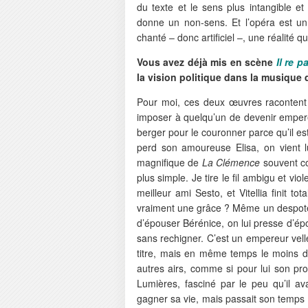
du texte et le sens plus intangible 
donne un non-sens. Et l’opéra est un a
chanté – donc artificiel –, une réalité qu
Vous avez déjà mis en scène
Il re p
la vision politique dans la musique
Pour moi, ces deux œuvres racontent
imposer à quelqu’un de devenir empe
berger pour le couronner parce qu’il est 
perd son amoureuse Elisa, on vient 
magnifique de
La Clémence
souvent co
plus simple. Je tire le fil ambigu et vi
meilleur ami Sesto, et Vitellia finit t
vraiment une grâce ? Même un despote 
d’épouser Bérénice, on lui presse d’épou
sans rechigner. C’est un empereur vellé
titre, mais en même temps le moins d
autres airs, comme si pour lui son pr
Lumières, fasciné par le peu qu’il avai
gagner sa vie, mais passait son temps 