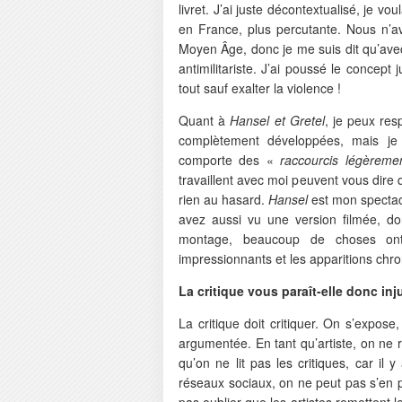
livret. J’ai juste décontextualisé, je 
en France, plus percutante. Nous n’a
Moyen Âge, donc je me suis dit qu’avec
antimilitariste. J’ai poussé le concept
tout sauf exalter la violence !
Quant à
Hansel et Gretel
, je peux res
complètement développées, mais je
comporte des «
raccourcis légèreme
travaillent avec moi peuvent vous dire 
rien au hasard.
Hansel
est mon spectacl
avez aussi vu une version filmée, don
montage, beaucoup de choses ont 
impressionnants et les apparitions chr
La critique vous paraît-elle donc inj
La critique doit critiquer. On s’expose, 
argumentée. En tant qu’artiste, on ne r
qu’on ne lit pas les critiques, car il
réseaux sociaux, on ne peut pas s’en pr
pas oublier que les artistes remettent 