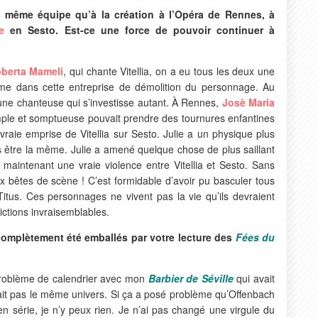
a même équipe qu’à la création à l’Opéra de Rennes, à
e
en Sesto. Est-ce une force de pouvoir continuer à
berta Mameli
, qui chante Vitellia, on a eu tous les deux une
 âme dans cette entreprise de démolition du personnage. Au
 une chanteuse qui s’investisse autant. À Rennes,
Josè Maria
mple et somptueuse pouvait prendre des tournures enfantines
vraie emprise de Vitellia sur Sesto. Julie a un physique plus
s être la même. Julie a amené quelque chose de plus saillant
a maintenant une vraie violence entre Vitellia et Sesto. Sans
x bêtes de scène ! C’est formidable d’avoir pu basculer tous
Titus. Ces personnages ne vivent pas la vie qu’ils devraient
ictions invraisemblables.
omplètement été emballés par votre lecture des
Fées du
n problème de calendrier avec mon
Barbier de Séville
qui avait
était pas le même univers. Si ça a posé problème qu’Offenbach
en série, je n’y peux rien. Je n’ai pas changé une virgule du