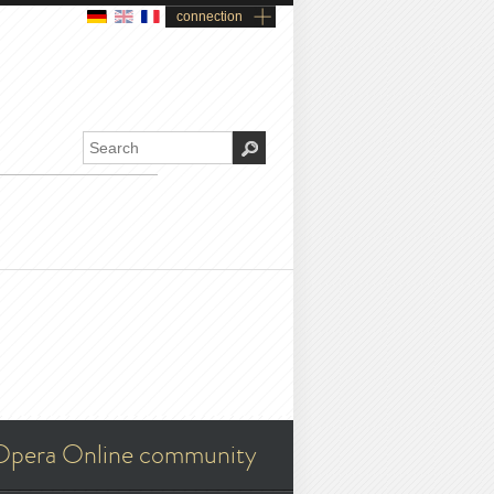
connection
Opera Online community