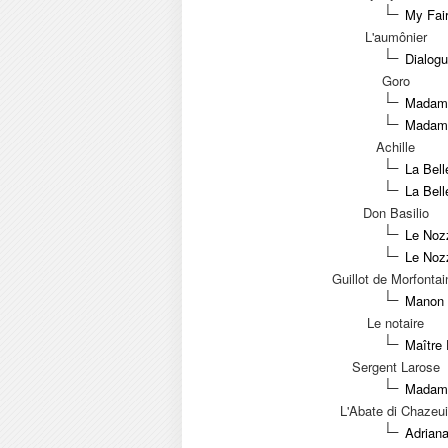
My Fair
L'aumônier
Dialog
Goro
Madama
Madama
Achille
La Bell
La Bel
Don Basilio
Le Nozz
Le Nozz
Guillot de Morfontai
Manon 
Le notaire
Maître 
Sergent Larose
Madame
L'Abate di Chazeui
Adriana