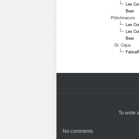
Les Co
Beer
Pittichinaccio
Les Con
Les Co
Beer
Dr. Cajus
Falstaf
To write
No comments