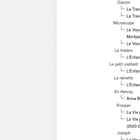
Gaston
La Trav
La Trav
Microscope
Le Voya
Montpel
Le Voya
La théière
L'Enfan
Le petit vieillard
L'Enfan
La rainette
L'Enfan
Sir Hervey
Anna B
Prosper
La Vie 
La Vie 
(2023-
Joseph
La Vie 