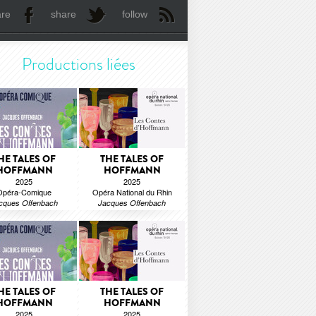
are
share
follow
Productions liées
HE TALES OF
THE TALES OF
HOFFMANN
HOFFMANN
2025
2025
Opéra-Comique
Opéra National du Rhin
cques Offenbach
Jacques Offenbach
HE TALES OF
THE TALES OF
HOFFMANN
HOFFMANN
2025
2025