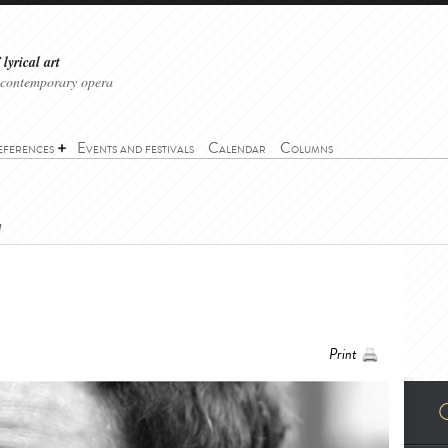
lyrical art
 contemporary opera
eferences
Events and festivals
Calendar
Columns
d
Print