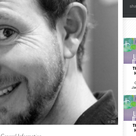
sh
T
Ja
© DR
T