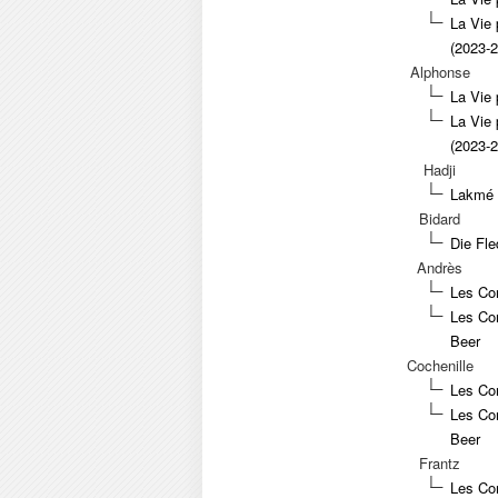
La Vie 
(2023-
Alphonse
La Vie 
La Vie 
(2023-
Hadji
Lakmé -
Bidard
Die Fle
Andrès
Les Con
Les Co
Beer
Cochenille
Les Con
Les Co
Beer
Frantz
Les Con