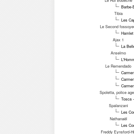
Le Roi Bobèche
Barbe-
Tibia
Les Cap
Le Second fossoye
Hamlet
Ajax 1
La Bell
Anselmo
L'Homm
Le Remendado
Carmen
Carmen
Carmen
Spoletta, police age
Tosca -
Spalanzani
Les Con
Nathanaël
Les Con
Freddy Eynsford-Hi