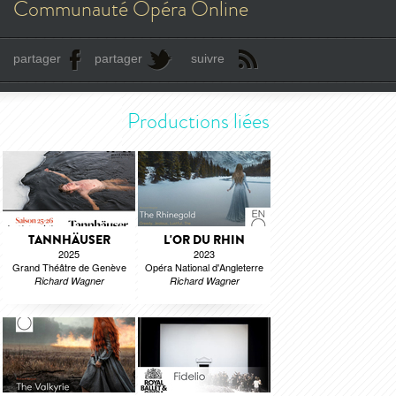
Communauté Opéra Online
partager
partager
suivre
Productions liées
TANNHÄUSER
L'OR DU RHIN
2025
2023
Grand Théâtre de Genève
Opéra National d'Angleterre
Richard Wagner
Richard Wagner