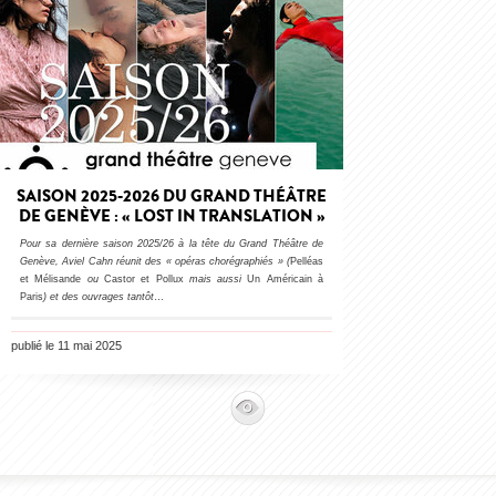
SAISON 2025-2026 DU GRAND THÉÂTRE
DE GENÈVE : « LOST IN TRANSLATION »
Pour sa dernière saison 2025/26 à la tête du Grand Théâtre de
Genève, Aviel Cahn réunit des « opéras chorégraphiés » (
Pelléas
et Mélisande
ou
Castor et Pollux
mais aussi
Un Américain à
Paris
) et des ouvrages tantôt
…
publié le 11 mai 2025