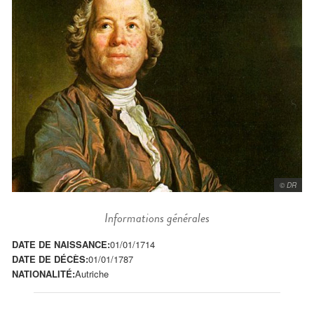
© DR
Informations générales
DATE DE NAISSANCE:
01/01/1714
DATE DE DÉCÈS:
01/01/1787
NATIONALITÉ:
Autriche