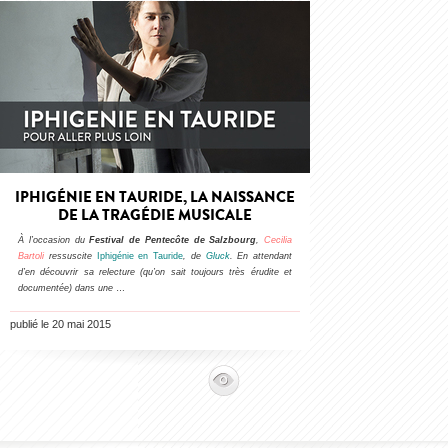
IPHIGÉNIE EN TAURIDE, LA NAISSANCE
DE LA TRAGÉDIE MUSICALE
À l’occasion du
Festival de Pentecôte de Salzbourg
,
Cecilia
Bartoli
ressuscite
Iphigénie en Tauride
, de
Gluck
. En attendant
d’en découvrir sa relecture (qu’on sait toujours très érudite et
documentée) dans une
…
publié le 20 mai 2015