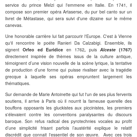
service du prince Melzi qui l'emmene en Italie. En 1741, il
compose son premier opéra Artaserse, du pur bel canto sur un
livret de Métastase, qui sera suivi d'une dizaine sur le même
canevas.
Une honorable carrière lui fait parcourir l'Europe. C'est à Vienne
qu'il rencontre le poéte Ranieri Da Calzabigi. Ensemble, ils
signent
Orfeo ed Euridice
en 1762
,
puis
Alceste
(1767)
directement inspirée de thèmes issus de la culture antique,
témoignent d’une vision nouvelle de la scène lyrique, la tentative
de production d’une forme qui puisse rivaliser avec la tragédie
grecque à laquelle ses opéras empruntent largement les
thématiques.
Sur demande de Marie Antoinette qui fut l'un de ses plus fervents
soutiens, il arrive à Paris où il nourrit la fameuse querelle des
bouffons opposants les gluckistes aux piccinistes, les premiers
s'élevaient contre les conventions paralysantes du discours
baroque. Son refus radical des pyrotechnies vocales au profit
d’une simplicité frisant parfois l’austérité explique le relatif
discrédit que connait l'essentiel de son œuvre. Avec ces trois