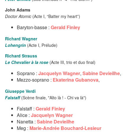
John Adams
Doctor Atomic
(Acte I, “Batter my heart”)
Baryton-basse :
Gerald Finley
Richard Wagner
Lohengrin
(Acte I, Prélude)
Richard Strauss
Le Chevalier à la rose
(Acte III, trio et duo final)
Soprano :
Jacquelyn Wagner
,
Sabine Devieilhe
,
Mezzo-soprano :
Ekaterina Gubanova
,
Giuseppe Verdi
Falstaff
(Scène finale, "Alto là ! - Chi va là")
Falstaff :
Gerald Finley
Alice :
Jacquelyn Wagner
Nanetta :
Sabine Devieilhe
Meg :
Marie-Andrée Bouchard-Lesieur