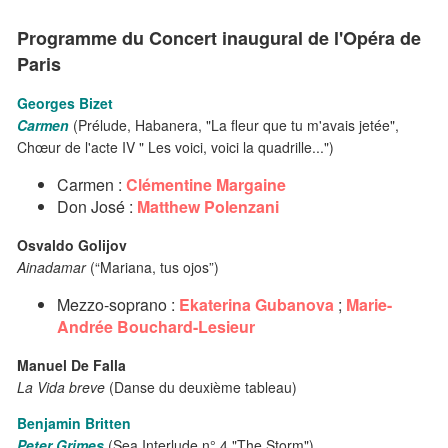
Programme du Concert inaugural de l'Opéra de
Paris
Georges Bizet
Carmen
(Prélude, Habanera, "La fleur que tu m'avais jetée",
Chœur de l'acte IV " Les voici, voici la quadrille...")
Carmen :
Clémentine Margaine
Don José :
Matthew Polenzani
Osvaldo Golijov
Ainadamar
(“Mariana, tus ojos”)
Mezzo-soprano :
Ekaterina Gubanova
;
Marie-
Andrée Bouchard-Lesieur
Manuel De Falla
La Vida breve
(Danse du deuxième tableau)
Benjamin Britten
Peter Grimes
(Sea Interlude n° 4 "The Storm")