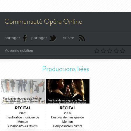
Communauté Opéra Online
partager
partager
suivre
Moyenne notation
Productions liées
RÉCITAL
RÉCITAL
2026
2026
Festival de musique de
Festival de musique de
Menton
Menton
Compositeurs divers
Compositeurs divers