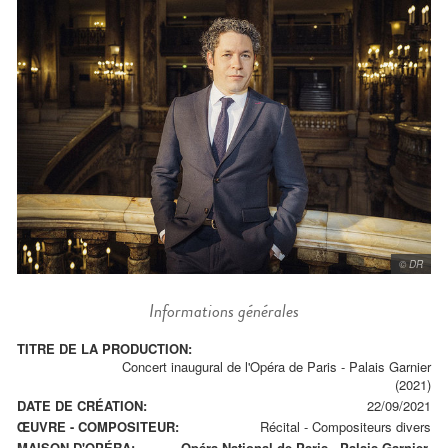
© DR
Informations générales
TITRE DE LA PRODUCTION:
Concert inaugural de l'Opéra de Paris - Palais Garnier
(2021)
DATE DE CRÉATION:
22/09/2021
ŒUVRE - COMPOSITEUR:
Récital
-
Compositeurs divers
MAISON D'OPÉRA:
Opéra National de Paris - Palais Garnier.