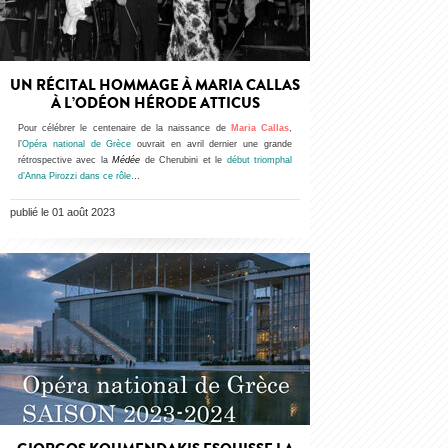
UN RÉCITAL HOMMAGE À MARIA CALLAS
À L’ODÉON HÉRODE ATTICUS
Pour célébrer le centenaire de la naissance de
Maria Callas
,
l’
Opéra national de Grèce
ouvrait en avril dernier une grande
rétrospective avec la
Médée
de Cherubini et le
début triomphal
d’Anna Pirozzi dans ce rôle
…
publié le 01 août 2023