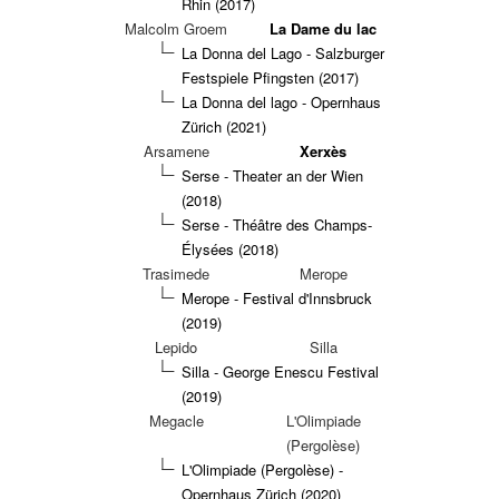
Rhin (2017)
Malcolm Groem
La Dame du lac
La Donna del Lago - Salzburger
Festspiele Pfingsten (2017)
La Donna del lago - Opernhaus
Zürich (2021)
Arsamene
Xerxès
Serse - Theater an der Wien
(2018)
Serse - Théâtre des Champs-
Élysées (2018)
Trasimede
Merope
Merope - Festival d'Innsbruck
(2019)
Lepido
Silla
Silla - George Enescu Festival
(2019)
Megacle
L'Olimpiade
(Pergolèse)
L'Olimpiade (Pergolèse) -
Opernhaus Zürich (2020)