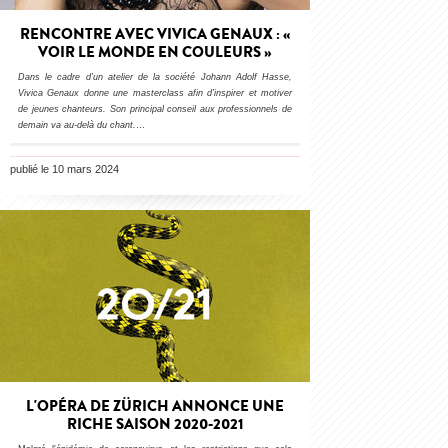
RENCONTRE AVEC VIVICA GENAUX : «
VOIR LE MONDE EN COULEURS »
Dans le cadre d’un atelier de la société Johann Adolf Hasse,
Vivica Genaux donne une masterclass afin d’inspirer et motiver
de jeunes chanteurs. Son principal conseil aux professionnels de
demain va au-delà du chant.
…
publié le 10 mars 2024
L'OPÉRA DE ZÜRICH ANNONCE UNE
RICHE SAISON 2020-2021