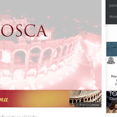
part
Moye
Roya
G
© Arena di Verona