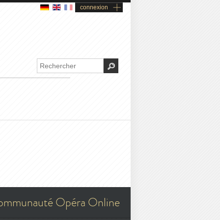
connexion
ommunauté Opéra Online