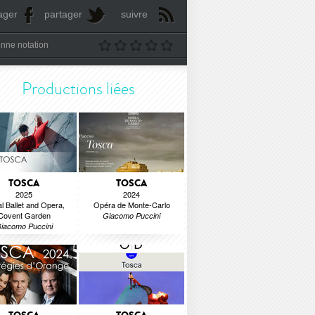
ager
partager
suivre
nne notation
Productions liées
TOSCA
TOSCA
2025
2024
l Ballet and Opera,
Opéra de Monte-Carlo
Covent Garden
Giacomo Puccini
iacomo Puccini