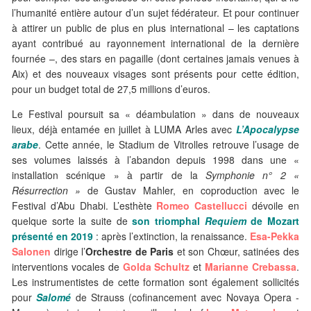
l’humanité entière autour d’un sujet fédérateur. Et pour continuer
à attirer un public de plus en plus international – les captations
ayant contribué au rayonnement international de la dernière
fournée –, des stars en pagaille (dont certaines jamais venues à
Aix) et des nouveaux visages sont présents pour cette édition,
pour un budget total de 27,5 millions d’euros.
Le Festival poursuit sa « déambulation » dans de nouveaux
lieux, déjà entamée en juillet à LUMA Arles avec
L’Apocalypse
arabe
. Cette année, le Stadium de Vitrolles retrouve l’usage de
ses volumes laissés à l’abandon depuis 1998 dans une «
installation scénique » à partir de la
Symphonie n° 2 «
Résurrection »
de Gustav Mahler, en coproduction avec le
Festival d’Abu Dhabi. L’esthète
Romeo Castellucci
dévoile en
quelque sorte la suite de
son triomphal
Requiem
de Mozart
présenté en 2019
: après l’extinction, la renaissance.
Esa-Pekka
Salonen
dirige l’
Orchestre de Paris
et son Chœur, satinées des
interventions vocales de
Golda Schultz
et
Marianne Crebassa
.
Les instrumentistes de cette formation sont également sollicités
pour
Salomé
de Strauss (cofinancement avec Novaya Opera -