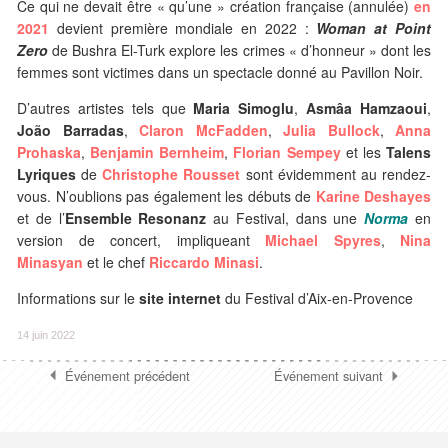
Ce qui ne devait être « qu’une » création française (annulée)
en
2021
devient première mondiale en 2022 :
Woman at Point
Zero
de Bushra El-Turk explore les crimes « d’honneur » dont les
femmes sont victimes dans un spectacle donné au Pavillon Noir.
D’autres artistes tels que
Maria Simoglu
,
Asmâa Hamzaoui
,
João Barradas
,
Claron McFadden
,
Julia Bullock
,
Anna
Prohaska
,
Benjamin Bernheim
,
Florian Sempey
et les
Talens
Lyriques
de
Christophe Rousset
sont évidemment au rendez-
vous. N’oublions pas également les débuts de
Karine Deshayes
et de l’
Ensemble Resonanz
au Festival, dans une
Norma
en
version de concert, impliqueant
Michael Spyres
,
Nina
Minasyan
et le chef
Riccardo Minasi
.
Informations sur le
site internet
du Festival d’Aix-en-Provence
14 juin 2022
Événement précédent
Événement suivant