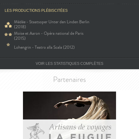
LES PRODUCTIONS PLÉBISCITÉES
Médée - Staatsoper Unter den Linden Berlin
(2018)
Moïse et Aaron - Opéra national de Paris
(2015)
Lohengrin - Teatro alla Scala (2012)
VOIR LES STATISTIQUES COMPLÈTES
Partenaires