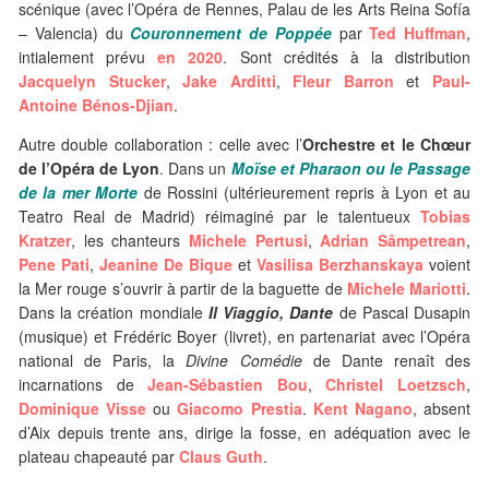
scénique (avec l’Opéra de Rennes, Palau de les Arts Reina Sofía
– Valencia) du
Couronnement de Poppée
par
Ted Huffman
,
intialement prévu
en 2020
. Sont crédités à la distribution
Jacquelyn Stucker
,
Jake Arditti
,
Fleur Barron
et
Paul-
Antoine Bénos-Djian
.
Autre double collaboration : celle avec l’
Orchestre et le Chœur
de l’Opéra de Lyon
. Dans un
Moïse et Pharaon ou le Passage
de la mer Morte
de Rossini (ultérieurement repris à Lyon et au
Teatro Real de Madrid) réimaginé par le talentueux
Tobias
Kratzer
, les chanteurs
Michele Pertusi
,
Adrian Sâmpetrean
,
Pene Pati
,
Jeanine De Bique
et
Vasilisa Berzhanskaya
voient
la Mer rouge s’ouvrir à partir de la baguette de
Michele Mariotti
.
Dans la création mondiale
Il Viaggio, Dante
de Pascal Dusapin
(musique) et Frédéric Boyer (livret), en partenariat avec l’Opéra
national de Paris, la
Divine Comédie
de Dante renaît des
incarnations de
Jean-Sébastien Bou
,
Christel Loetzsch
,
Dominique Visse
ou
Giacomo Prestia
.
Kent Nagano
, absent
d’Aix depuis trente ans, dirige la fosse, en adéquation avec le
plateau chapeauté par
Claus Guth
.