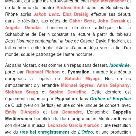
Moscou), qui signe les retrouvailles du chef
Ingo Metzmacher
et
de la femme de théâtre
Andrea Breth
dans les Bouches-du-
Rhône après
Jakob Lenz
.
Elsa Dreisig
effectue ses débuts
dans le rôle-titre, aux côtés de
Gábor Bretz
,
John Daszak
et
Angela Denoke
. L’ancienne directrice artistique de la
Schaubühne de Berlin construit sa lecture à partir du tableau
Deux Hommes contemplant la lune
de Caspar David Friedrich, et
fait sombrer cette triple histoire d’amour déçu vers la fin d’un
monde, sous le patronage de l’astre nocturne.
Aix sans Mozart, c’est comme un repas sans dessert.
Idoménée
,
porté par
Raphaël Pichon
et
Pygmalion
, marque les débuts
européens à l’opéra de
Satoshi Miyagi
. Nos oreilles
s’impatientent d’y entendre
Michael Spyres
,
Anna Stéphany
,
Siobhan Stagg
et
Sabine Devieilhe
. Cette dernière est
également soutenue par
Pygmalion
dans
Orphée et Eurydice
de Gluck (version Berlioz) en une soirée unique de concert, avec
Emily D’Angelo
et
Lea Desandre
. L’ensemble
Cappella
Mediterranea
bénéficie de deux programmes Monteverdi avec
son directeur musical
Leonardo García Alarcón
: une restitution
live
du
très bel enregistrement
de
L’Orfeo
, et une production