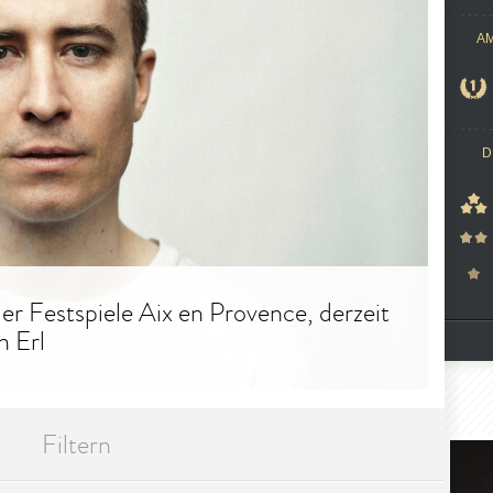
A
D
r Festspiele Aix en Provence, derzeit
n Erl
Filtern