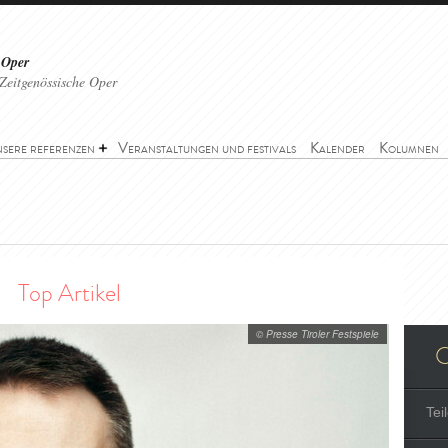
 Oper
Zeitgenössische Oper
sere referenzen
Veranstaltungen und festivals
Kalender
Kolumnen
Top Artikel
© Presse Tiroler Festspiele
O
Tei