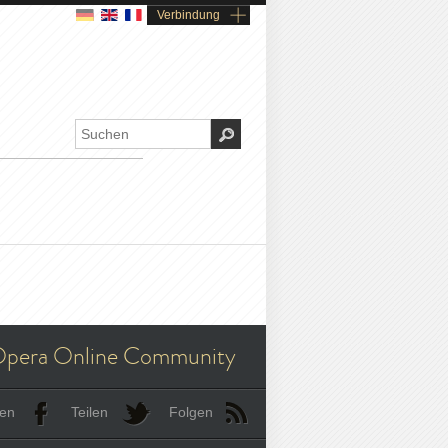
Verbindung
pera Online Community
len
Teilen
Folgen