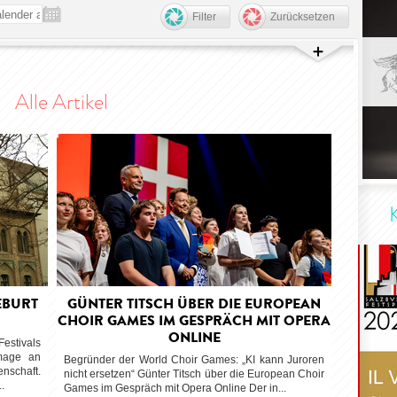
Filter
Zurücksetzen
Alle Artikel
EBURT
GÜNTER TITSCH ÜBER DIE EUROPEAN
CHOIR GAMES IM GESPRÄCH MIT OPERA
ONLINE
Festivals
mage an
Begründer der World Choir Games: „KI kann Juroren
enschaft.
nicht ersetzen“ Günter Titsch über die European Choir
.
Games im Gespräch mit Opera Online Der in...