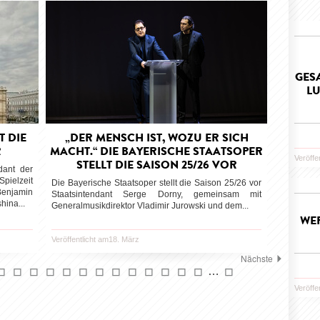
GES
LU
T DIE
„DER MENSCH IST, WOZU ER SICH
R
MACHT.“ DIE BAYERISCHE STAATSOPER
Veröffe
STELLT DIE SAISON 25/26 VOR
dant der
pielzeit
Die Bayerische Staatsoper stellt die Saison 25/26 vor
Benjamin
Staatsintendant Serge Dorny, gemeinsam mit
hina...
Generalmusikdirektor Vladimir Jurowski und dem...
WER
Veröffentlicht am18. März
Nächste
…
Veröffe