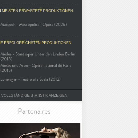
M MEISTEN ERWARTETE PRODUKTIONEN
Macbeth - Metropolitan Opera (2026)
IE ERFOLGREICHSTEN PRODUKTIONEN
Medea - Staatsoper Unter den Linden Berlin
(2018)
Moses und Aron - Opéra national de Paris
(2015)
Lohengrin - Teatro alla Scala (2012)
VOLLSTÄNDIGE STATISTIK ANZEIGEN
Partenaires